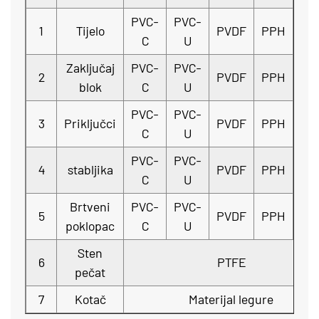
PVC-
PVC-
1
Tijelo
PVDF
PPH
FR
C
U
Zaključaj
PVC-
PVC-
2
PVDF
PPH
FR
blok
C
U
PVC-
PVC-
3
Priključci
PVDF
PPH
FR
C
U
PVC-
PVC-
4
stabljika
PVDF
PPH
FR
C
U
Brtveni
PVC-
PVC-
5
PVDF
PPH
FR
poklopac
C
U
Sten
6
PTFE
pečat
7
Kotač
Materijal legure