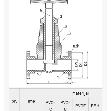
Materijal
br.
Ime
PVC-
PVC-
PVDF
PPH
FR
C
U