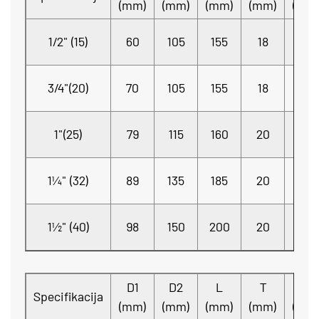
(mm)
(mm)
(mm)
(mm)
(mm
4-
1/2" (15)
60
105
155
18
Φ14
4-
3/4"(20)
70
105
155
18
Φ14
4-
1"(25)
79
115
160
20
Φ14
4-
1¼" (32)
89
135
185
20
Φ18
4-
1½" (40)
98
150
200
20
Φ18
D1
D2
L
T
n-Φ
Specifikacija
(mm)
(mm)
(mm)
(mm)
(mm