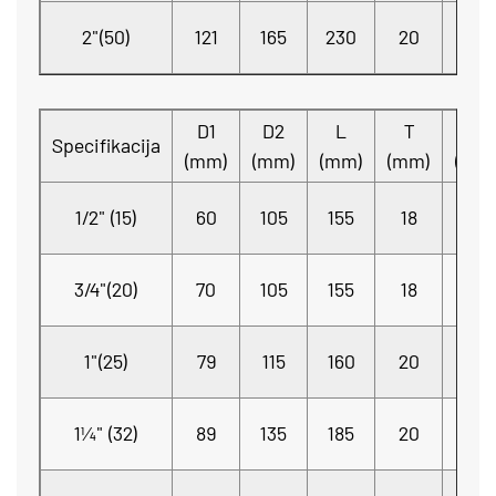
4-
2"(50)
121
165
230
20
Φ18
D1
D2
L
T
n-Φ
Specifikacija
(mm)
(mm)
(mm)
(mm)
(mm
4-
1/2" (15)
60
105
155
18
Φ14
4-
3/4"(20)
70
105
155
18
Φ14
4-
1"(25)
79
115
160
20
Φ14
4-
1¼" (32)
89
135
185
20
Φ18
4-