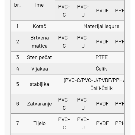
br.
Ime
PVC-
PVC-
PVDF
PPH
F
C
U
1
Kotač
Materijal legure
Brtvena
PVC-
PVC-
2
PVDF
PPH
F
matica
C
U
3
Sten pečat
PTFE
4
Vijakaa
Čelik
(PVC-C/PVC-U/PVDF/PPH/FRP
5
stabljika
ČelikČelik
PVC-
PVC-
6
Zatvaranje
PVDF
PPH
F
C
U
PVC-
PVC-
7
Tijelo
PVDF
PPH
F
C
U