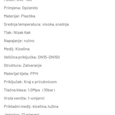
Primjena: Općenito
Materijal: Plastika
Srednja temperatura: visoka, srednja
Tlak: Nizak tlak
Napajanje: ručno
Medij: Kiselina
Veličina priključka: DN15–DN150
Struktura: Zatvaranje
Materijal tijela: PPH
Priključak: Kraj s prirubnicom
Tlačna klasa: 1.0Mpa（10bar）
Vrsta ventila: 1-smjerni
Prikladni medij: kiselina, lužina
Jamstvo: 12 mjeseci