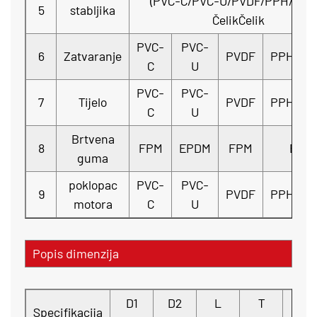
(PVC-C/PVC-U/PVDF/PPH/FRP
5
stabljika
ČelikČelik
PVC-
PVC-
6
Zatvaranje
PVDF
PPH
F
C
U
PVC-
PVC-
7
Tijelo
PVDF
PPH
F
C
U
Brtvena
8
FPM
EPDM
FPM
EPD
guma
poklopac
PVC-
PVC-
9
PVDF
PPH
F
motora
C
U
Popis dimenzija
D1
D2
L
T
n-Φ
Specifikacija