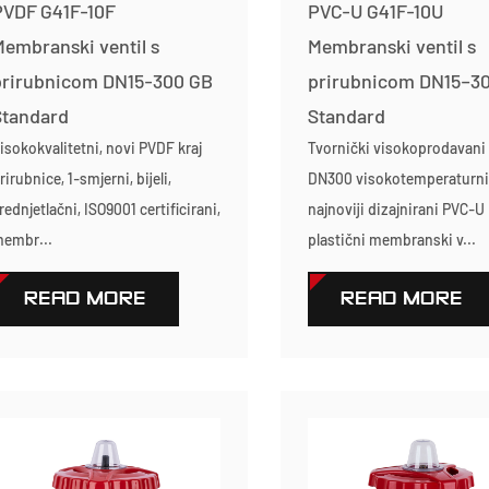
PVDF G41F-10F
PVC-U G41F-10U
embranski ventil s
Membranski ventil s
prirubnicom DN15-300 GB
prirubnicom DN15–3
Standard
Standard
isokokvalitetni, novi PVDF kraj
Tvornički visokoprodavani
rirubnice, 1-smjerni, bijeli,
DN300 visokotemperaturni
rednjetlačni, ISO9001 certificirani,
najnoviji dizajnirani PVC-U
embr...
plastični membranski v...
READ MORE
READ MORE