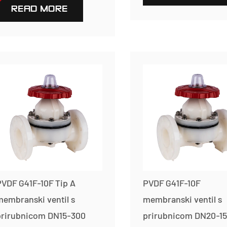
READ MORE
VDF G41F-10F Tip A
PVDF G41F-10F
embranski ventil s
membranski ventil s
prirubnicom DN15-300
prirubnicom DN20-1