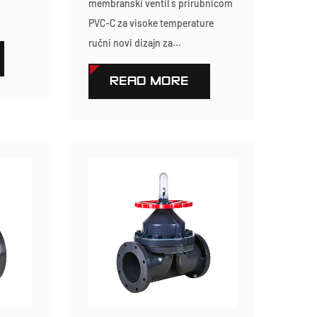
membranski ventil s prirubnicom
PVC-C za visoke temperature
ručni novi dizajn za...
READ MORE