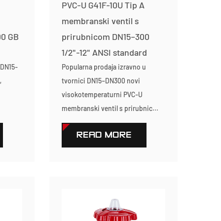
PVC-U G41F-10U Tip A
membranski ventil s
00 GB
prirubnicom DN15–300
1/2"-12" ANSI standard
 DN15-
Popularna prodaja izravno u
,
tvornici DN15–DN300 novi
visokotemperaturni PVC-U
membranski ventil s prirubnic...
READ MORE