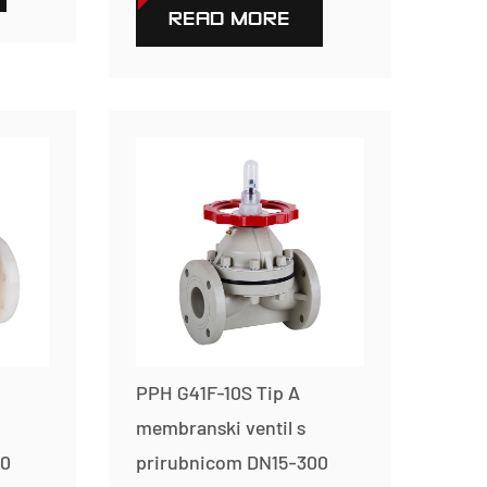
READ MORE
PPH G41F-10S Tip A
membranski ventil s
50
prirubnicom DN15-300