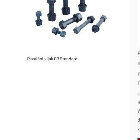
Plastični vijak GB Standard
m
J
H
V
d
v