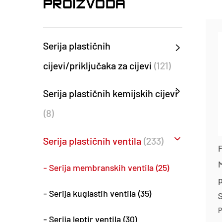
PROIZVODA
Serija plastičnih
cijevi/priključaka za cijevi
(121)
Serija plastičnih kemijskih cijevi
(8)
Serija plastičnih ventila
(233)
M
- Serija membranskih ventila (25)
- Serija kuglastih ventila (35)
P
- Serija leptir ventila (30)