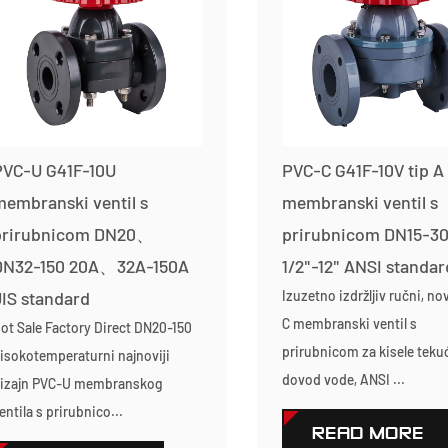
PVC-U G41F-10U
PVC-C G41F-10V tip A
embranski ventil s
membranski ventil s
prirubnicom DN20、
prirubnicom DN15-3
DN32-150 20A、32A-150A
1/2"-12" ANSI standar
IS standard
Izuzetno izdržljiv ručni, no
C membranski ventil s
ot Sale Factory Direct DN20-150
prirubnicom za kisele tekuć
isokotemperaturni najnoviji
dovod vode, ANSI ...
izajn PVC-U membranskog
entila s prirubnico...
READ MORE