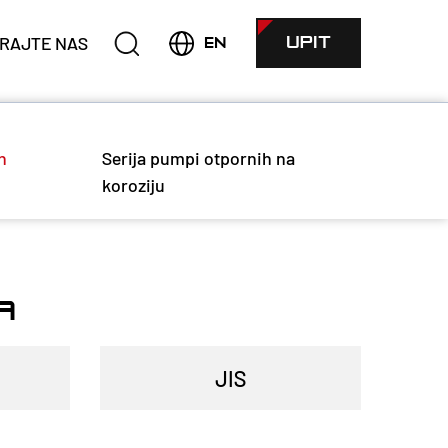
RAJTE NAS
UPIT
EN
h
Serija pumpi otpornih na
koroziju
A