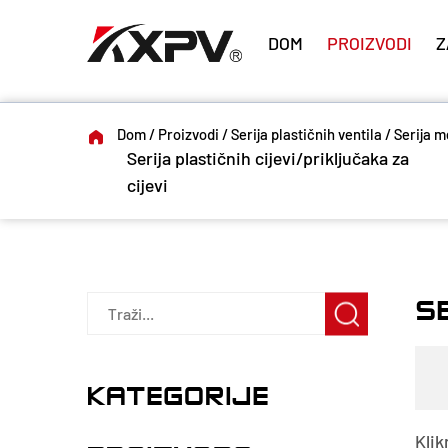
DOM
PROIZVODI
Z
Dom
/
Proizvodi
/
Serija plastičnih ventila
/
Serija 
Serija plastičnih cijevi/priključaka za
cijevi
S
KATEGORIJE
Klik