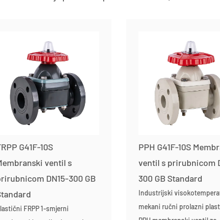
FRPP G41F-10S
PPH G41F-10S Membr
embranski ventil s
ventil s prirubnicom
prirubnicom DN15-300 GB
300 GB Standard
Standard
Industrijski visokotempera
mekani ručni prolazni plast
lastični FRPP 1-smjerni