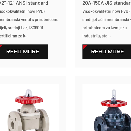
/2"-12" ANSI standard
20A-150A JIS standa
isokokvalitetni novi PVDF
Visokokvalitetni novi PVDF 
embranski ventil s prirubnicom,
srednjotlačni membranski v
ijeli, srednji tlak, ISO9001
prirubnicom za kemijsku
ertificiran za k...
industriju, sta...
READ MORE
READ MORE