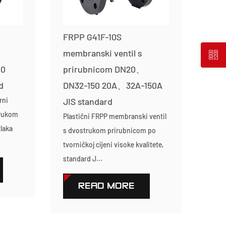
FRPP G41F-10S
membranski ventil s
00
prirubnicom DN20、
d
DN32-150 20A、32A-150A
rni
JIS standard
trukom
Plastični FRPP membranski ventil
laka
s dvostrukom prirubnicom po
tvorničkoj cijeni visoke kvalitete,
standard J...
READ MORE