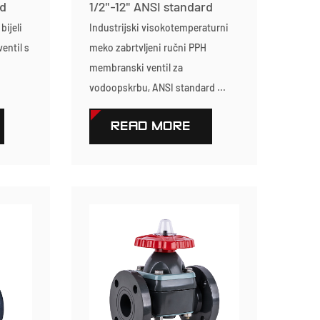
rd
1/2"-12" ANSI standard
bijeli
Industrijski visokotemperaturni
entil s
meko zabrtvljeni ručni PPH
membranski ventil za
vodoopskrbu, ANSI standard ...
READ MORE