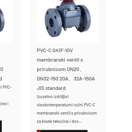
PVC-C G41F-10V
membranski ventil s
00
prirubnicom DN20、
d
DN32-150 20A、32A-150A
vi PVC-
JIS standard
Izuzetno izdržljivi
ine i
visokotemperaturni ručni PVC-C
membranski ventil s prirubnicom
za kisele tekućine i dov...