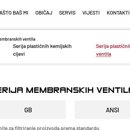
AŠTO BAŠ MI
OBIČAJ
SERVIS
VIJESTI
KONTAKTI
membranskih ventila
Serija plastičnih kemijskih
Serija plastični
cijevi
ventila
ERIJA MEMBRANSKIH VENTIL
nite za filtriranje proizvoda prema standardu.