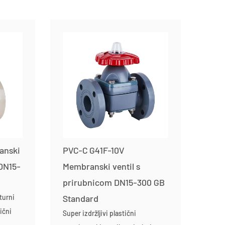
anski
PVC-C G41F-10V
 DN15-
Membranski ventil s
prirubnicom DN15-300 GB
turni
Standard
ični
Super izdržljivi plastični