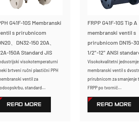
PPH G41F-10S Membranski
FRPP G41F-10S Tip A
entil s prirubnicom
membranski ventil s
DN20、DN32-150 20A、
prirubnicom DN15-3
2A-150A Standard JIS
1/2"-12" ANSI standar
ndustrijski visokotemperaturni
Visokokvalitetni jednosmje
eki brtveni ručni plastični PPH
membranski ventil s dvos
embranski ventil za
prirubnicom za smanjenje t
odoopskrbu, standard...
FRPP po tvornič...
READ MORE
READ MORE