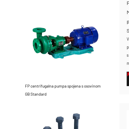
M
V
p
s
m
FP centrifugalna pumpa spojena s osovinom
GB Standard