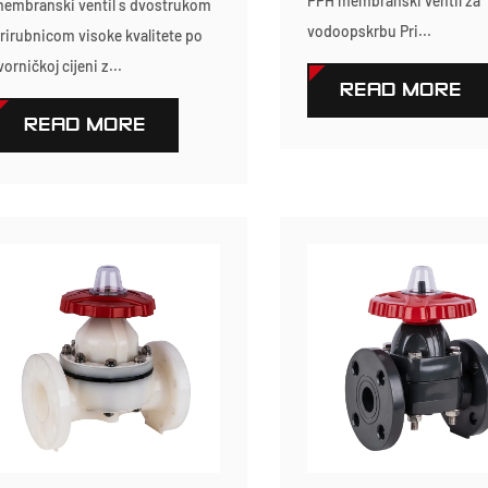
PPH membranski ventil za
embranski ventil s dvostrukom
vodoopskrbu Pri...
rirubnicom visoke kvalitete po
vorničkoj cijeni z...
READ MORE
READ MORE