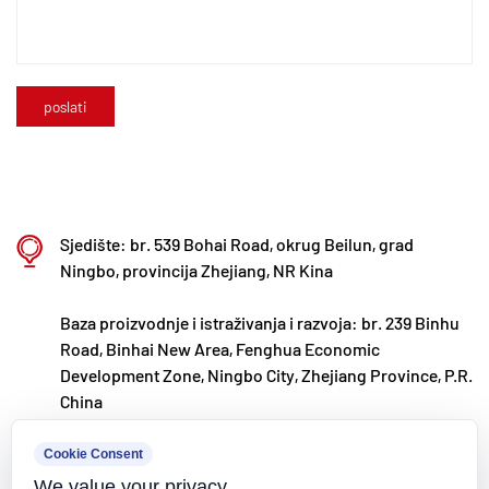
razvoju, proizvodnji i primjeni nove modificirane
plastike i polimernih materijala. Kaixin je također
predan privlačenju vrhunskih talenata u različitim
disciplinama, kontinuirano potičući inovacije
proizvoda i razvoj robne marke, s ciljem da postane
globalno priznati lider u istraživanju i razvoju i
proizvodnji polimernih ventila, cijevi i fitinga.
Sjedište: br. 539 Bohai Road, okrug Beilun, grad
Ningbo, provincija Zhejiang, NR Kina
Baza proizvodnje i istraživanja i razvoja: br. 239 Binhu
Road, Binhai New Area, Fenghua Economic
Development Zone, Ningbo City, Zhejiang Province, P.R.
China
kxpv@kxpv.com
Cookie Consent
We value your privacy