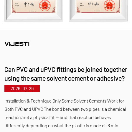
koroziju. Naš portfelj proizvoda obuhvaća
materijale kao što su PVC-C, PVC-U, PVDF, PPH i
FRPP, sa širokim rasponom vrsta i specifikacija.
Naime, naši leptirasti ventili mogu doseći promjer
DN1000, dok se cijevi i spojni dijelovi protežu do
VIJESTI
DN800, rješavajući nedostatke tržišta i održavajući
našu konkurentsku prednost u industriji.
Can PVC and uPVC fittings be joined together
Vođen načelom "tehnološki vođen, u korak s
using the same solvent cement or adhesive?
vremenom", Kaixin izdvaja gotovo 10 milijuna RMB
2026-07-29
godišnje za istraživanje i razvoj. Osiguravamo
vrhunsku kvalitetu proizvoda kroz standardiziranu
Installation & Technique Only Some Solvent Cements Work for
automatiziranu proizvodnju i strogu nabavu
Both PVC and UPVC The bond between two pipes is a chemical
reaction, not a physical fit — and that reaction behaves
uvezenih sirovina. U skladu s našom
differently depending on what the plastic is made of. 8 min
međunarodnom razvojnom strategijom,