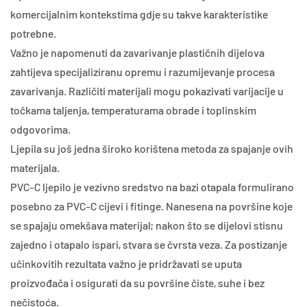
komercijalnim kontekstima gdje su takve karakteristike
potrebne.
Važno je napomenuti da zavarivanje plastičnih dijelova
zahtijeva specijaliziranu opremu i razumijevanje procesa
zavarivanja. Različiti materijali mogu pokazivati ​​varijacije u
točkama taljenja, temperaturama obrade i toplinskim
odgovorima.
Ljepila su još jedna široko korištena metoda za spajanje ovih
materijala.
PVC-C ljepilo je vezivno sredstvo na bazi otapala formulirano
posebno za PVC-C cijevi i fitinge. Nanesena na površine koje
se spajaju omekšava materijal; nakon što se dijelovi stisnu
zajedno i otapalo ispari, stvara se čvrsta veza. Za postizanje
učinkovitih rezultata važno je pridržavati se uputa
proizvođača i osigurati da su površine čiste, suhe i bez
nečistoća.