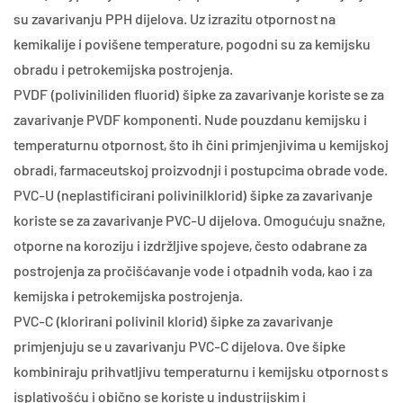
su zavarivanju PPH dijelova. Uz izrazitu otpornost na
kemikalije i povišene temperature, pogodni su za kemijsku
obradu i petrokemijska postrojenja.
PVDF (poliviniliden fluorid) šipke za zavarivanje koriste se za
zavarivanje PVDF komponenti. Nude pouzdanu kemijsku i
temperaturnu otpornost, što ih čini primjenjivima u kemijskoj
obradi, farmaceutskoj proizvodnji i postupcima obrade vode.
PVC-U (neplastificirani polivinilklorid) šipke za zavarivanje
koriste se za zavarivanje PVC-U dijelova. Omogućuju snažne,
otporne na koroziju i izdržljive spojeve, često odabrane za
postrojenja za pročišćavanje vode i otpadnih voda, kao i za
kemijska i petrokemijska postrojenja.
PVC-C (klorirani polivinil klorid) šipke za zavarivanje
primjenjuju se u zavarivanju PVC-C dijelova. Ove šipke
kombiniraju prihvatljivu temperaturnu i kemijsku otpornost s
isplativošću i obično se koriste u industrijskim i