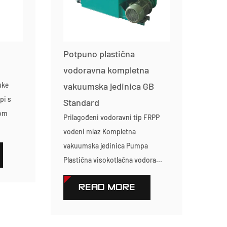
Potpuno plastična
vodoravna kompletna
uke
vakuumska jedinica GB
pi s
Standard
nom
Prilagođeni vodoravni tip FRPP
vodeni mlaz Kompletna
vakuumska jedinica Pumpa
Plastična visokotlačna vodora...
READ MORE