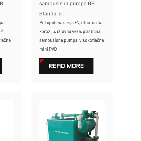
GB
samousisna pumpa GB
Standard
mpa
Prilagođena serija FV, otporna na
FP
koroziju, izravna veza, plastična
tlačna
samousisna pumpa, visokotlačna
mini PVD...
READ MORE