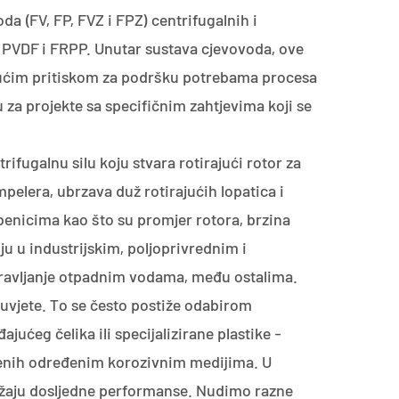
da (FV, FP, FVZ i FPZ) centrifugalnih i
 PVDF i FRPP. Unutar sustava cjevovoda, ove
jućim pritiskom za podršku potrebama procesa
za projekte sa specifičnim zahtjevima koji se
fugalnu silu koju stvara rotirajući rotor za
pelera, ubrzava duž rotirajućih lopatica i
mbenicima kao što su promjer rotora, brzina
ju u industrijskim, poljoprivrednim i
ravljanje otpadnim vodama, među ostalima.
 uvjete. To se često postiže odabirom
ućeg čelika ili specijalizirane plastike -
đenih određenim korozivnim medijima. U
žaju dosljedne performanse. Nudimo razne