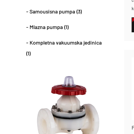
c
k
- Samousisna pumpa (3)
- Mlazna pumpa (1)
- Kompletna vakuumska jedinica
(1)
F