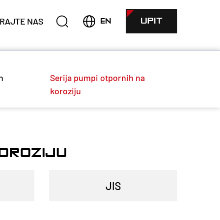
RAJTE NAS
UPIT
EN
h
Serija pumpi otpornih na
koroziju
KOROZIJU