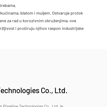
otrebama.
ekućinama, blatom i muljem. Ostvaruje protok
đene za rad u korozivnim okruženjima, ove
ljivost i proširuju njihov raspon industrijske
Technologies Co., Ltd.
 Pipeline Technologies Co., Ltd. je