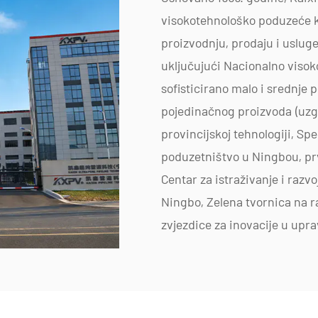
visokotehnološko poduzeće koj
proizvodnju, prodaju i usluge
uključujući Nacionalno visok
sofisticirano malo i srednje 
pojedinačnog proizvoda (uzg
provincijskoj tehnologiji, Spe
poduzetništvo u Ningbou, pr
Centar za istraživanje i razvo
Ningbo, Zelena tvornica na r
zvjezdice za inovacije u upr
poduzeću Razina zrelosti 2.
Specijalizirani smo za razvo
otpornih na koroziju za kemij
cijevi, priključke za cijevi i