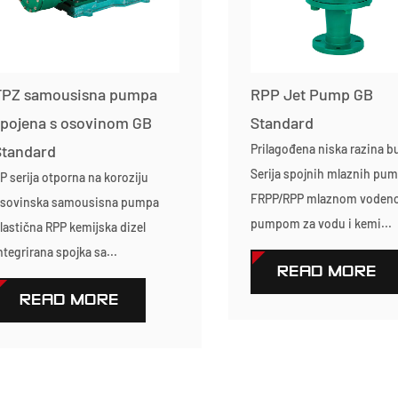
FPZ samousisna pumpa
RPP Jet Pump GB
spojena s osovinom GB
Standard
Standard
Prilagođena niska razina b
Serija spojnih mlaznih pum
P serija otporna na koroziju
FRPP/RPP mlaznom vode
sovinska samousisna pumpa
pumpom za vodu i kemi...
lastična RPP kemijska dizel
ntegrirana spojka sa...
READ MORE
READ MORE