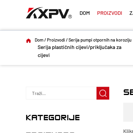
DOM
PROIZVODI
Z
Dom
/
Proizvodi
/
Serija pumpi otpornih na koroziju
Serija plastičnih cijevi/priključaka za
cijevi
S
KATEGORIJE
Klik