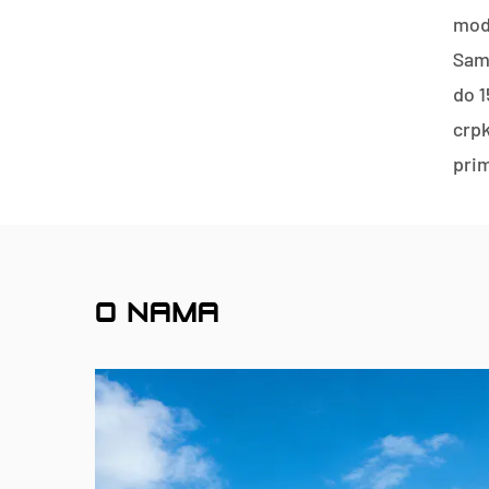
mode
Samo
do 1
crpk
prim
O NAMA