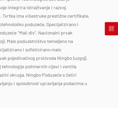
e integrira istraživanje i razvoj,
. Tvrtka ima višestruke prestižne certifikate,
otehnološko poduzeće, Specijalizirano i
poduzeće “Mali div”, Nacionalni prvak
oj), Malo poduzetništvo temeljeno na
cijalizirano i sofisticirano malo
vak pojedinačnog proizvoda Ningbo (uzgoj),
j tehnologije polimernih cijevi i ventila
azini okruga, Ningbo Poduzeće s četiri
avljanju i sposobnost upravljanja podacima u
j, proizvodnju i opskrbu nemetalnih proizvoda
sku primjenu, uključujući plastične ventile,
 pumpe otporne na koroziju. Naš portfelj