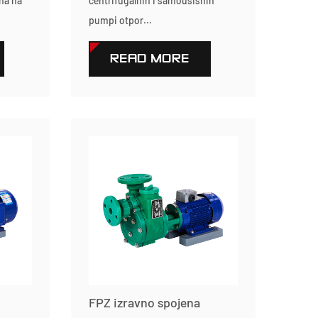
rna na
centrifugalnih i samousisnih
pumpi otpor...
READ MORE
FPZ izravno spojena