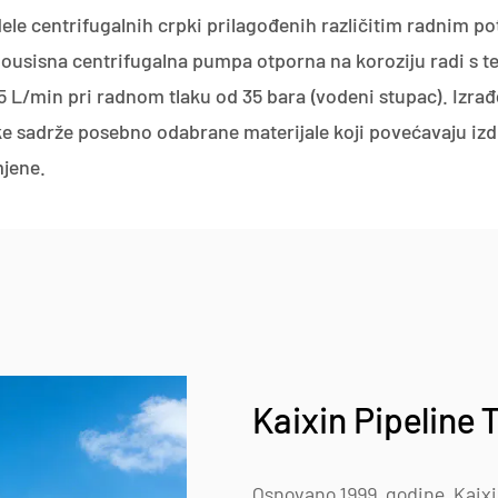
le centrifugalnih crpki prilagođenih različitim radnim p
usisna centrifugalna pumpa otporna na koroziju radi s t
5 L/min pri radnom tlaku od 35 bara (vodeni stupac). Izra
e sadrže posebno odabrane materijale koji povećavaju izdrž
jene.
Kaixin Pipeline 
Osnovano 1999. godine, Kaixin