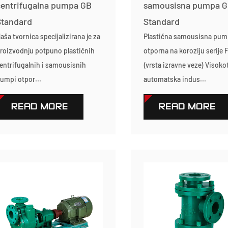
centrifugalna pumpa GB
samousisna pumpa 
Standard
Standard
aša tvornica specijalizirana je za
Plastična samousisna pu
roizvodnju potpuno plastičnih
otporna na koroziju serije 
entrifugalnih i samousisnih
(vrsta izravne veze) Visoko
umpi otpor...
automatska indus...
READ MORE
READ MORE