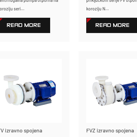
entrifugalna pumpa otporna na
priključkom serije FV otpo
oroziju seri...
koroziju N...
READ MORE
READ MORE
V izravno spojena
FVZ izravno spojena