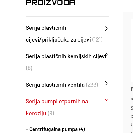
PROIZVODA
Serija plastičnih
cijevi/priključaka za cijevi
(121)
Serija plastičnih kemijskih cijevi
(8)
Serija plastičnih ventila
(233)
Serija pumpi otpornih na
koroziju
(9)
C
k
- Centrifugalna pumpa (4)