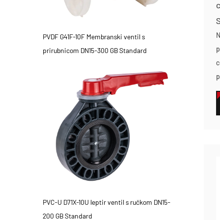
N
PVDF G41F-10F Membranski ventil s
p
prirubnicom DN15-300 GB Standard
c
p
PVC-U D71X-10U leptir ventil s ručkom DN15-
200 GB Standard