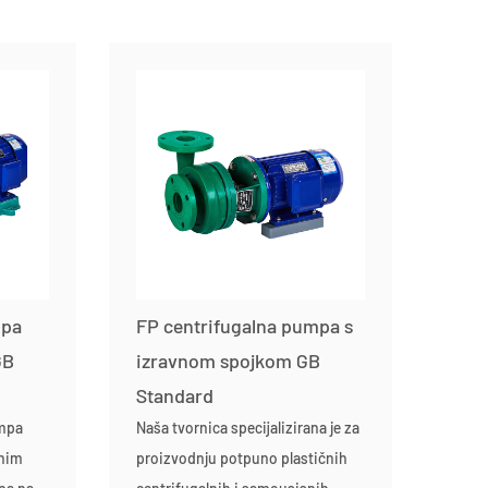
mpa
FP centrifugalna pumpa s
GB
izravnom spojkom GB
Standard
umpa
Naša tvornica specijalizirana je za
vnim
proizvodnju potpuno plastičnih