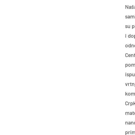
Naša
samo
su p
i do
odno
Cent
pomi
ispu
vrtn
komu
Crpk
mate
nano
prim