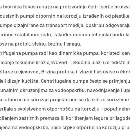
 tvornica fokusirana je na proizvodnju četiri serije proizvo
usisnih pumpi otpornih na koroziju izrađenih od plastike
umpe dizajnirane za transport medija, opskrbu odgovara
prinose stabilnom radu. Također nudimo tehničku podršku 
se na protok, visinu, brzinu i snagu.
rifugalna pumpa radi kao dinamička pumpa, koristeći centri
canje tekućine kroz cjevovod. Tekućina ulazi u središte im
šta se u cjevovod. Brzina protoka i izlazni tlak ovise o či
je i dizajn kućišta. Centrifugalne pumpe često se primjenju
nalnim okruženjima za vodoopskrbu, navodnjavanje i up
e otporne na koroziju projektirane su da izdrže korozivne
rijala s svojstvenom otpornošću na koroziju - poput nehrđaj
šenjem zaštitnih premaza ili korištenjem legura prilago
jenama vodoopskrbe, naše crpke otporne na koroziju pru