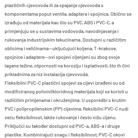
plastičnih cjevovoda ili za spajanje cjevovoda s
komponentama poput ventila, adaptera i spojnica. Obično se
izrađuju od materijala kao što su PVC, ABS i PVC-C, a
primjenjuju se u sustavima vodovoda, navodnjavanja i
rukovanja industrijskim tekućinama. Dostupni u različitim
oblicima i veličinama—uključujući koljena, T-krakove,
spojnice i adaptere—ovi spojevi cijenjeni su zbog svoje
lagane težine, otpornosti na koroziju i isplativosti, što ih čini
prikladnima za niz instalacija cjevovoda.
Fleksibilni PVC-C plastični spojevi za cijevi izrađeni su od
modificiranog polivinilkloridnog materijala koji se koristi u
različitim primjenama i okruženjima. U usporedbi s krutim
PVC i polipropilenskim (PP) cijevima, fleksibilni PVC-C nudi
veću fleksibilnost, lakše rukovanje i često nižu cijenu.
Priključci su također dostupni od PVC-a, ABS-a i druge
plastike. Kombinirajući snagu i fleksibilnost, PVC-C okovi