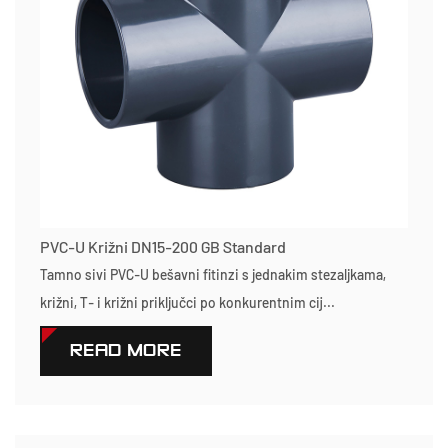
PVC-U Križni DN15-200 GB Standard
Tamno sivi PVC-U bešavni fitinzi s jednakim stezaljkama,
križni, T- i križni priključci po konkurentnim cij...
READ MORE