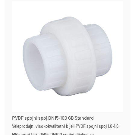
PVDF spojni spoj DN15-100 GB Standard
Veleprodajni visokokvalitetni bijeli PVDF spojni spoj 1,0-1,6
MPa radni tlak, DN15-DN100 spojni dijelovi za...