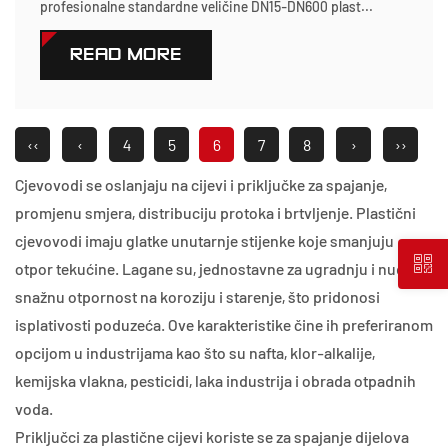
profesionalne standardne veličine DN15-DN600 plast...
READ MORE
‹‹
‹
4
5
6
7
8
›
››
Cjevovodi se oslanjaju na cijevi i priključke za spajanje,
promjenu smjera, distribuciju protoka i brtvljenje. Plastični
cjevovodi imaju glatke unutarnje stijenke koje smanjuju
otpor tekućine. Lagane su, jednostavne za ugradnju i nude
snažnu otpornost na koroziju i starenje, što pridonosi
isplativosti poduzeća. Ove karakteristike čine ih preferiranom
opcijom u industrijama kao što su nafta, klor-alkalije,
kemijska vlakna, pesticidi, laka industrija i obrada otpadnih
voda.
Priključci za plastične cijevi koriste se za spajanje dijelova