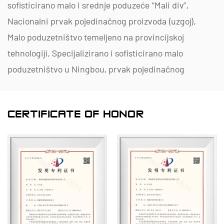
sofisticirano malo i srednje poduzeće “Mali div”,
Nacionalni prvak pojedinačnog proizvoda (uzgoj),
Malo poduzetništvo temeljeno na provincijskoj
tehnologiji, Specijalizirano i sofisticirano malo
poduzetništvo u Ningbou, prvak pojedinačnog
proizvoda Ningbo (uzgoj), Centar za istraživanje i
razvoj tehnologije polimernih cijevi i ventila Ningbo,
CERTIFICATE OF HONOR
Zelena tvornica na razini okruga, Ningbo Poduzeće
s četiri zvjezdice za inovacije u upravljanju i
sposobnost upravljanja podacima u poduzeću
Razina zrelosti 2.
Specijalizirani smo za razvoj, proizvodnju i opskrbu
nemetalnih proizvoda otpornih na koroziju za
kemijsku primjenu, uključujući plastične ventile,