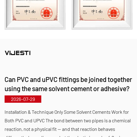
cijevi, priključke za cijevi i pumpe otporne na
koroziju. Naš portfelj proizvoda obuhvaća
materijale kao što su PVC-C, PVC-U, PVDF, PPH i
FRPP, sa širokim rasponom vrsta i specifikacija.
Naime, naši leptirasti ventili mogu doseći promjer
DN1000, dok se cijevi i spojni dijelovi protežu do
VIJESTI
DN800, rješavajući nedostatke tržišta i održavajući
našu konkurentsku prednost u industriji.
Can PVC and uPVC fittings be joined together
Vođen načelom "tehnološki vođen, u korak s
using the same solvent cement or adhesive?
vremenom", Kaixin izdvaja gotovo 10 milijuna RMB
2026-07-29
godišnje za istraživanje i razvoj. Osiguravamo
vrhunsku kvalitetu proizvoda kroz standardiziranu
Installation & Technique Only Some Solvent Cements Work for
automatiziranu proizvodnju i strogu nabavu
Both PVC and UPVC The bond between two pipes is a chemical
reaction, not a physical fit — and that reaction behaves
uvezenih sirovina. U skladu s našom