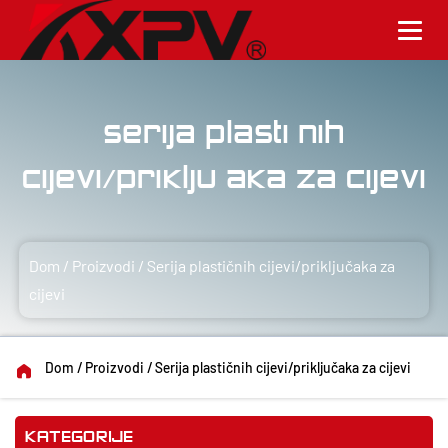
Serija plastičnih
cijevi/priključaka za cijevi
Dom
/
Proizvodi
/
Serija plastičnih cijevi/priključaka za
cijevi
Dom
/
Proizvodi
/
Serija plastičnih cijevi/priključaka za cijevi
KATEGORIJE