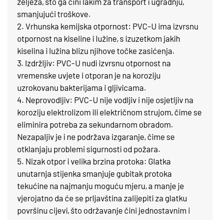
željeza, što ga čini lakim za transport i ugradnju,
smanjujući troškove.
2. Vrhunska kemijska otpornost: PVC-U ima izvrsnu
otpornost na kiseline i lužine, s izuzetkom jakih
kiselina i lužina blizu njihove točke zasićenja.
3. Izdržljiv: PVC-U nudi izvrsnu otpornost na
vremenske uvjete i otporan je na koroziju
uzrokovanu bakterijama i gljivicama.
4. Neprovodljiv: PVC-U nije vodljiv i nije osjetljiv na
koroziju elektrolizom ili električnom strujom, čime se
eliminira potreba za sekundarnom obradom.
Nezapaljiv je i ne podržava izgaranje, čime se
otklanjaju problemi sigurnosti od požara.
5. Nizak otpor i velika brzina protoka: Glatka
unutarnja stijenka smanjuje gubitak protoka
tekućine na najmanju moguću mjeru, a manje je
vjerojatno da će se prljavština zalijepiti za glatku
površinu cijevi, što održavanje čini jednostavnim i