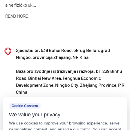
a ne fizičko uk...
uvezenih sirovina. U skladu s našom
međunarodnom razvojnom strategijom,
READ MORE
kontinuirano pratimo globalne tržišne trendove i
iskorištavamo digitalne kanale kako bismo kupcima
diljem svijeta donijeli visokokvalitetne proizvode
Sjedište: br. 539 Bohai Road, okrug Beilun, grad
"Made in China".
Ningbo, provincija Zhejiang, NR Kina
Ningbo • Fenghua baza za istraživanje i razvoj i
proizvodnju
Baza proizvodnje i istraživanja i razvoja: br. 239 Binhu
Road, Binhai New Area, Fenghua Economic
S ukupnim ulaganjem od 200 milijuna RMB, Kaixin
Development Zone, Ningbo City, Zhejiang Province, P.R.
Ultra-Pure Pipe Technology (Ningbo) Co., Ltd.
China
uspostavio je novi laboratorij za materijale u
kxpv@kxpv.com
Cookie Consent
suradnji sa sveučilištima i istraživačkim
We value your privacy
+86-18067123177
institutima, izgradio modernu proizvodnu bazu i
We use cookies to improve your browsing experience, serve
instalirao 8 potpuno automatiziranih proizvodnih
personalized content, and analyze our traffic. You can accept