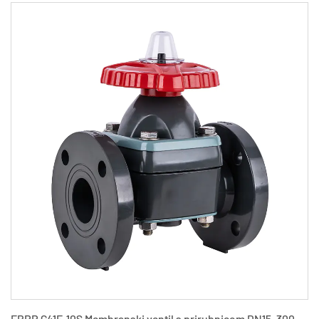
il s prirubnicom DN15-300
PPH G41F-10S Membranski ventil 