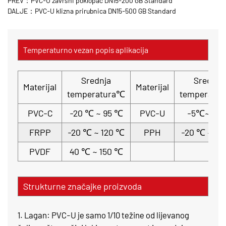
PREV：PVC-U završni poklopac DN15-200 GB Standard
DALJE：PVC-U klizna prirubnica DN15-500 GB Standard
Temperaturno vezan popis aplikacija
Srednja
Srednja
Materijal
Materijal
temperatura℃
temperatu
PVC-C
-20 ℃ ~ 95 ℃
PVC-U
-5℃~ 45
FRPP
-20 ℃ ~ 120 ℃
PPH
-20 ℃ ~ 11
PVDF
40 ℃ ~ 150 ℃
Strukturne značajke proizvoda
1. Lagan: PVC-U je samo 1/10 težine od lijevanog