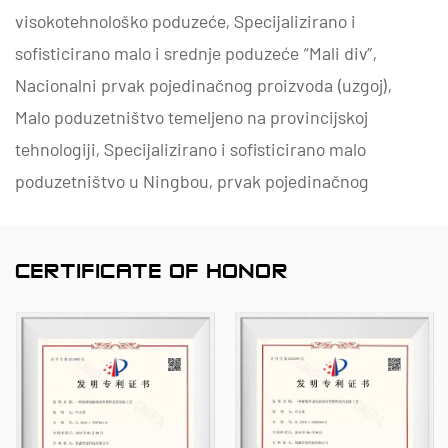
visokotehnološko poduzeće, Specijalizirano i
sofisticirano malo i srednje poduzeće “Mali div”,
Nacionalni prvak pojedinačnog proizvoda (uzgoj),
Malo poduzetništvo temeljeno na provincijskoj
tehnologiji, Specijalizirano i sofisticirano malo
poduzetništvo u Ningbou, prvak pojedinačnog
proizvoda Ningbo (uzgoj), Centar za istraživanje i
razvoj tehnologije polimernih cijevi i ventila Ningbo,
CERTIFICATE OF HONOR
Zelena tvornica na razini okruga, Ningbo Poduzeće
s četiri zvjezdice za inovacije u upravljanju i
sposobnost upravljanja podacima u poduzeću
Razina zrelosti 2.
Specijalizirani smo za razvoj, proizvodnju i opskrbu
nemetalnih proizvoda otpornih na koroziju za