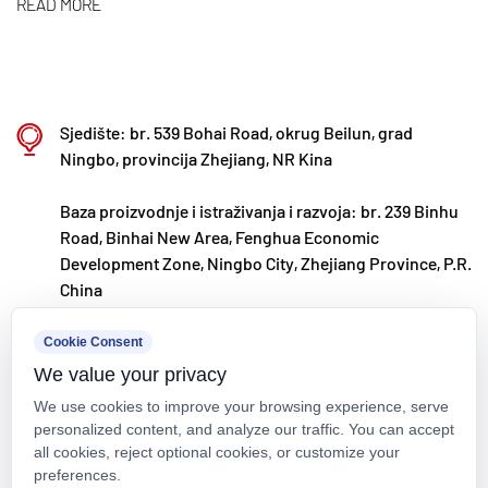
međunarodnom razvojnom strategijom,
READ MORE
kontinuirano pratimo globalne tržišne trendove i
iskorištavamo digitalne kanale kako bismo kupcima
diljem svijeta donijeli visokokvalitetne proizvode
Sjedište: br. 539 Bohai Road, okrug Beilun, grad
"Made in China".
Ningbo, provincija Zhejiang, NR Kina
Ningbo • Fenghua baza za istraživanje i razvoj i
proizvodnju
Baza proizvodnje i istraživanja i razvoja: br. 239 Binhu
Road, Binhai New Area, Fenghua Economic
S ukupnim ulaganjem od 200 milijuna RMB, Kaixin
Development Zone, Ningbo City, Zhejiang Province, P.R.
Ultra-Pure Pipe Technology (Ningbo) Co., Ltd.
China
uspostavio je novi laboratorij za materijale u
kxpv@kxpv.com
Cookie Consent
suradnji sa sveučilištima i istraživačkim
We value your privacy
+86-18067123177
institutima, izgradio modernu proizvodnu bazu i
We use cookies to improve your browsing experience, serve
instalirao 8 potpuno automatiziranih proizvodnih
personalized content, and analyze our traffic. You can accept
linija za modificiranu plastiku i 8 za polimerne
all cookies, reject optional cookies, or customize your
preferences.