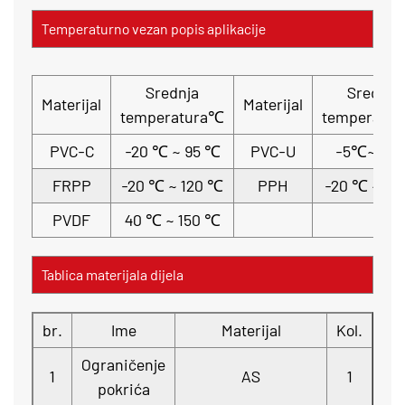
Temperaturno vezan popis aplikacije
Srednja
Srednja
Materijal
Materijal
temperatura℃
temperatu
PVC-C
-20 ℃ ~ 95 ℃
PVC-U
-5℃~ 45
FRPP
-20 ℃ ~ 120 ℃
PPH
-20 ℃ ~ 11
PVDF
40 ℃ ~ 150 ℃
Tablica materijala dijela
br.
Ime
Materijal
Kol.
Ograničenje
1
AS
1
pokrića