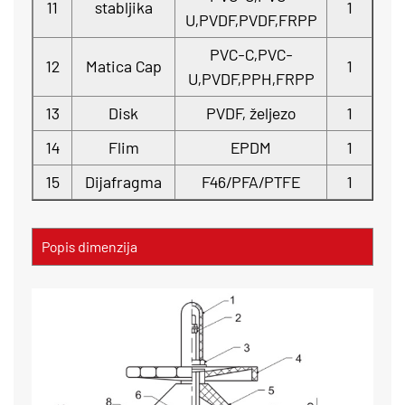
11
stabljika
1
U,PVDF,PVDF,FRPP
PVC-C,PVC-
12
Matica Cap
1
U,PVDF,PPH,FRPP
13
Disk
PVDF, željezo
1
14
Flim
EPDM
1
15
Dijafragma
F46/PFA/PTFE
1
Popis dimenzija