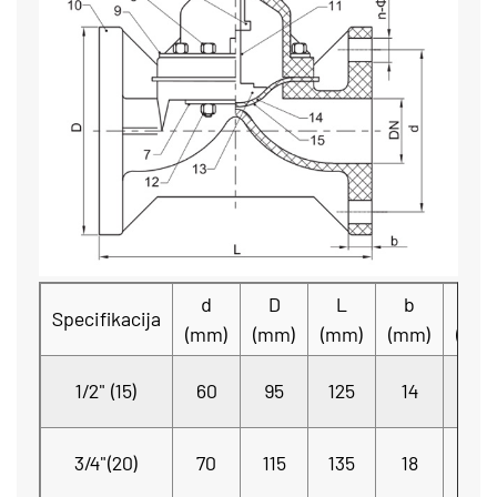
d
D
L
b
n-F
Specifikacija
(mm)
(mm)
(mm)
(mm)
(mm
4-
1/2" (15)
60
95
125
14
Φ16
4-
3/4"(20)
70
115
135
18
Φ16