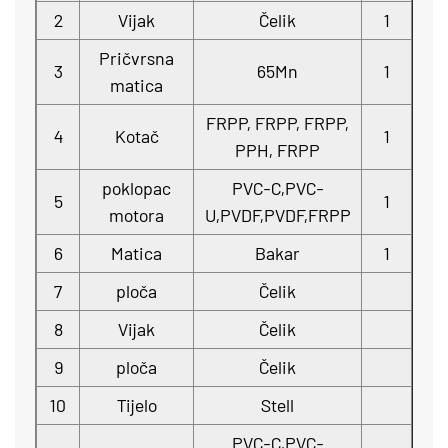
2
Vijak
Čelik
1
Pričvrsna
3
65Mn
1
matica
FRPP, FRPP, FRPP,
4
Kotač
1
PPH, FRPP
poklopac
PVC-C,PVC-
5
1
motora
U,PVDF,PVDF,FRPP
6
Matica
Bakar
1
7
ploča
Čelik
8
Vijak
Čelik
9
ploča
Čelik
10
Tijelo
Stell
PVC-C,PVC-