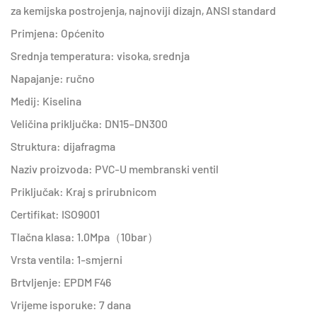
za kemijska postrojenja, najnoviji dizajn, ANSI standard
Primjena: Općenito
Srednja temperatura: visoka, srednja
Napajanje: ručno
Medij: Kiselina
Veličina priključka: DN15–DN300
Struktura: dijafragma
Naziv proizvoda: PVC-U membranski ventil
Priključak: Kraj s prirubnicom
Certifikat: ISO9001
Tlačna klasa: 1.0Mpa（10bar）
Vrsta ventila: 1-smjerni
Brtvljenje: EPDM F46
Vrijeme isporuke: 7 dana