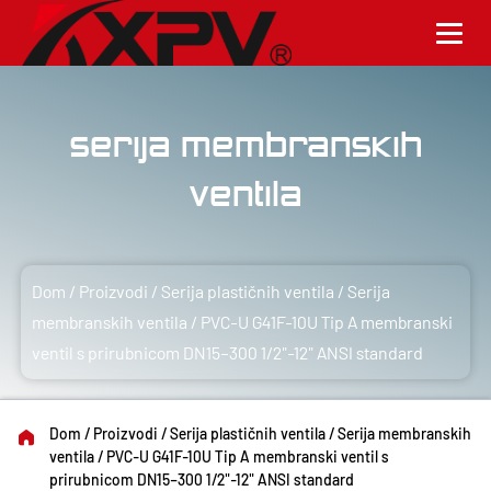
Serija membranskih
ventila
Dom
/
Proizvodi
/
Serija plastičnih ventila
/
Serija
membranskih ventila
/
PVC-U G41F-10U Tip A membranski
ventil s prirubnicom DN15–300 1/2"-12" ANSI standard
Dom
/
Proizvodi
/
Serija plastičnih ventila
/
Serija membranskih
ventila
/
PVC-U G41F-10U Tip A membranski ventil s
prirubnicom DN15–300 1/2"-12" ANSI standard