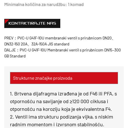
Minimalna količina za narudžbu: 1 komad
KONTAKTIRAJTE NAS
PREV：PVC-U G41F-10U membranski ventil s prirubnicom DN20、
DN32-150 20A、32A-150A JIS standard
DALJE：PVC-U G41F-10U Membranski ventil s prirubnicom DN15–300
GB Standard
Strukturne značajke proizvoda
1. Brtvena dijafragma izrađena je od F46 ili PFA, s
otpornošću na savijanje od ≥120 000 ciklusa i
otpornošću na koroziju koja je ekvivalentna F4.
2. Ventil ima strukturu podizanja vijka, s niskim
radnim momentom i izvrsnom stabilnošću.