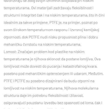
favoriziraju se zbog svojih iznimnih svojstava pri niskim
temperaturama. Ovi materijali zadržavaju fleksibilnost i
strukturni integritet čak i na niskim temperaturama, što ih čini
idealnim za takve primjene. PTFE je, na primjer, poznat po
svom širokom temperaturnom rasponu i izvrsnoj kemijskoj
otpornosti, dok PCTFE nudi nisku propusnost plina i dobru
mehaničku čvrstoću na niskim temperaturama.
Lomost: Značajan problem kod plastike na niskim
temperaturama je njihova sklonost da postane lomljiva. Ova
lomljivost može dovesti do pucanja i katastrofalnog kvara,
posebno pod mehaničkim opterećenjem ili udarom. Međutim,
PTFE i PCTFE su posebno dizajnirani da budu otporni na
lomljivost na niskim temperaturama. Njihova molekularna
struktura daje im potrebnu fleksibilnost i žilavost,
osiguravajući pouzdanu izvedbu bez opasnosti od loma, čak i