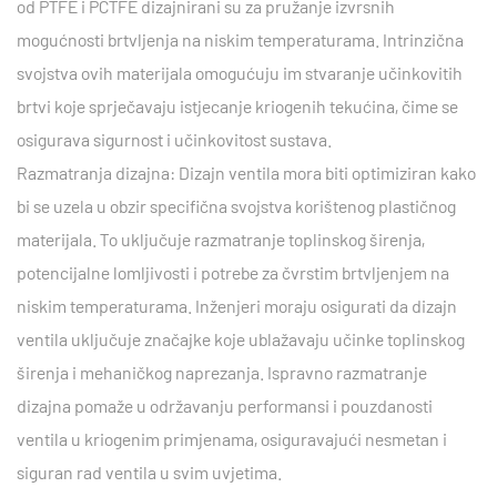
od PTFE i PCTFE dizajnirani su za pružanje izvrsnih
mogućnosti brtvljenja na niskim temperaturama. Intrinzična
svojstva ovih materijala omogućuju im stvaranje učinkovitih
brtvi koje sprječavaju istjecanje kriogenih tekućina, čime se
osigurava sigurnost i učinkovitost sustava.
Razmatranja dizajna: Dizajn ventila mora biti optimiziran kako
bi se uzela u obzir specifična svojstva korištenog plastičnog
materijala. To uključuje razmatranje toplinskog širenja,
potencijalne lomljivosti i potrebe za čvrstim brtvljenjem na
niskim temperaturama. Inženjeri moraju osigurati da dizajn
ventila uključuje značajke koje ublažavaju učinke toplinskog
širenja i mehaničkog naprezanja. Ispravno razmatranje
dizajna pomaže u održavanju performansi i pouzdanosti
ventila u kriogenim primjenama, osiguravajući nesmetan i
siguran rad ventila u svim uvjetima.