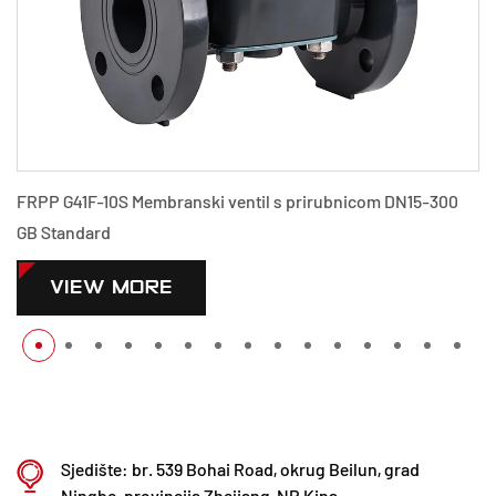
FRPP G41F-10S Membranski ventil s prirubnicom DN15-300
GB Standard
VIEW MORE
Sjedište: br. 539 Bohai Road, okrug Beilun, grad
Ningbo, provincija Zhejiang, NR Kina