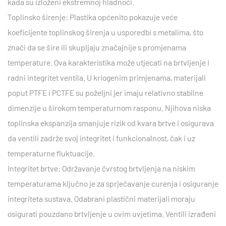
kada su izloženi ekstremnoj hladnoći.
Toplinsko širenje: Plastika općenito pokazuje veće
koeficijente toplinskog širenja u usporedbi s metalima, što
znači da se šire ili skupljaju značajnije s promjenama
temperature. Ova karakteristika može utjecati na brtvljenje i
radni integritet ventila. U kriogenim primjenama, materijali
poput PTFE i PCTFE su poželjni jer imaju relativno stabilne
dimenzije u širokom temperaturnom rasponu. Njihova niska
toplinska ekspanzija smanjuje rizik od kvara brtve i osigurava
da ventili zadrže svoj integritet i funkcionalnost, čak i uz
temperaturne fluktuacije.
Integritet brtve: Održavanje čvrstog brtvljenja na niskim
temperaturama ključno je za sprječavanje curenja i osiguranje
integriteta sustava. Odabrani plastični materijali moraju
osigurati pouzdano brtvljenje u ovim uvjetima. Ventili izrađeni