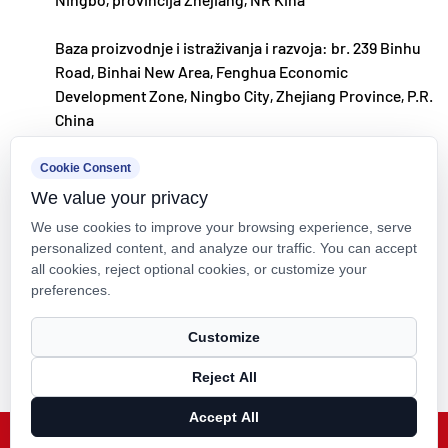
Baza proizvodnje i istraživanja i razvoja: br. 239 Binhu
Road, Binhai New Area, Fenghua Economic
Development Zone, Ningbo City, Zhejiang Province, P.R.
China
kxpv@kxpv.com
Cookie Consent
We value your privacy
+86-18067123177
We use cookies to improve your browsing experience, serve
personalized content, and analyze our traffic. You can accept
all cookies, reject optional cookies, or customize your
preferences.
Autorska prava © Kaixin Pipeline Technologies Co., Ltd. Sva prava
Customize
pridržana.
Reject All
Technical Support ：
Smart Cloud
Accept All