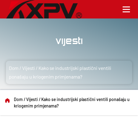
Vijesti
Dom
/
Vijesti
/
Kako se industrijski plastični ventili
ponašaju u kriogenim primjenama?
Dom
/
Vijesti
/
Kako se industrijski plastični ventili ponašaju u
kriogenim primjenama?