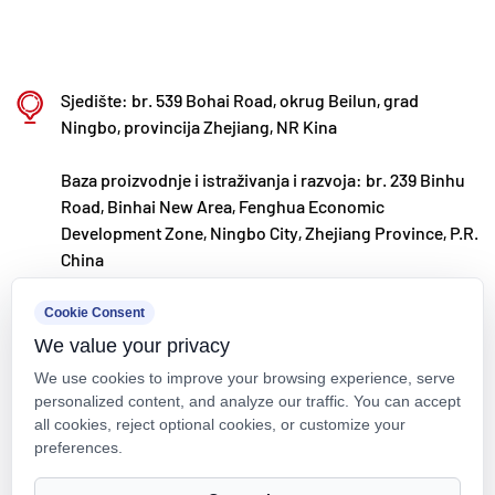
kontinuirano pratimo globalne tržišne trendove i
iskorištavamo digitalne kanale kako bismo kupcima
diljem svijeta donijeli visokokvalitetne proizvode
Sjedište: br. 539 Bohai Road, okrug Beilun, grad
"Made in China".
Ningbo, provincija Zhejiang, NR Kina
Ningbo • Fenghua baza za istraživanje i razvoj i
proizvodnju
Baza proizvodnje i istraživanja i razvoja: br. 239 Binhu
Road, Binhai New Area, Fenghua Economic
S ukupnim ulaganjem od 200 milijuna RMB, Kaixin
Development Zone, Ningbo City, Zhejiang Province, P.R.
Ultra-Pure Pipe Technology (Ningbo) Co., Ltd.
China
uspostavio je novi laboratorij za materijale u
kxpv@kxpv.com
Cookie Consent
suradnji sa sveučilištima i istraživačkim
We value your privacy
+86-18067123177
institutima, izgradio modernu proizvodnu bazu i
We use cookies to improve your browsing experience, serve
instalirao 8 potpuno automatiziranih proizvodnih
personalized content, and analyze our traffic. You can accept
linija za modificiranu plastiku i 8 za polimerne
all cookies, reject optional cookies, or customize your
preferences.
materijale. Postrojenje je posvećeno istraživanju i