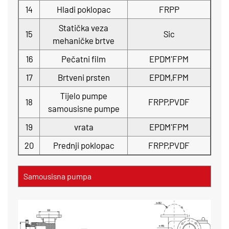
14
Hladi poklopac
FRPP
Statička veza
15
Sic
mehaničke brtve
16
Pečatni film
EPDM'FPM
17
Brtveni prsten
EPDM,FPM
Tijelo pumpe
18
FRPP,PVDF
samousisne pumpe
19
vrata
EPDM'FPM
20
Prednji poklopac
FRPP,PVDF
Samousisna pumpa