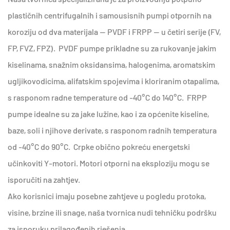
plastičnih centrifugalnih i samousisnih pumpi otpornih na
koroziju od dva materijala — PVDF i FRPP — u četiri serije (FV,
FP, FVZ, FPZ). PVDF pumpe prikladne su za rukovanje jakim
kiselinama, snažnim oksidansima, halogenima, aromatskim
ugljikovodicima, alifatskim spojevima i kloriranim otapalima,
s rasponom radne temperature od -40°C do 140°C. FRPP
pumpe idealne su za jake lužine, kao i za općenite kiseline,
baze, soli i njihove derivate, s rasponom radnih temperatura
od -40°C do 90°C. Crpke obično pokreću energetski
učinkoviti Y-motori. Motori otporni na eksploziju mogu se
isporučiti na zahtjev.
Ako korisnici imaju posebne zahtjeve u pogledu protoka,
visine, brzine ili snage, naša tvornica nudi tehničku podršku
za isporuku prilagođenih rješenja.