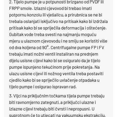
2. Tijelo pumpe je u potpunosti brizgano od PVDF ili
FRPP smole. Izlazni cjevovod bi trebao imati
potpornu konzolu ili vješalicu, a prirubnica se ne bi
trebala oslanjati isključivo na pritisak kako bi izdržala
pritisak kako bi se spriječila deformacija i oštećenje.
Gubitak vode treba svesti na najmanju moguću
mjeru u ulaznom cjevovodu i ne smiju se koristiti više
od dva koljena od 90°. Centrifugalne pumpe FP i FV
trebaju imati nožni ventil instaliran na prednjem
dijelu usisne cijevi kako bi se osiguralo da je tijelo
pumpe ispunjeno tekućinom prije pokretanja. Na
ulazu usisne cijevi ili nožnog ventila treba postaviti
cjedilo kako bi se spriječilo uvlačenje otpadaka u
tijelo pumpe i osigurao ispravan rad.
3. Vijci na priključnim točkama tijela pumpe trebaju
biti ravnomjerno zategnuti, a priključci ulazne i
izlazne cijevi trebaju biti čvrsti i nepropusni. U
suprotnom će to utjecati na vakuumsku ekstrakciju,