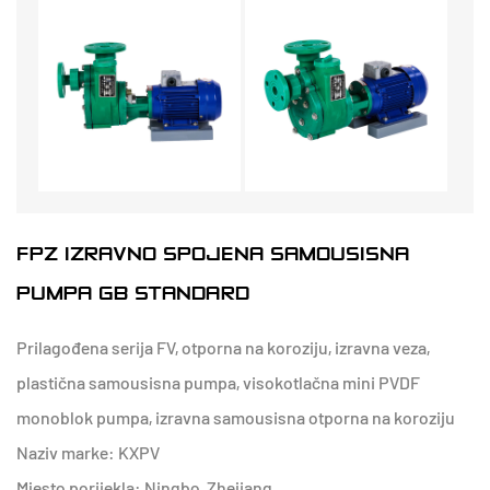
FPZ IZRAVNO SPOJENA SAMOUSISNA
PUMPA GB STANDARD
Prilagođena serija FV, otporna na koroziju, izravna veza,
plastična samousisna pumpa, visokotlačna mini PVDF
monoblok pumpa, izravna samousisna otporna na koroziju
Naziv marke: KXPV
Mjesto porijekla: Ningbo, Zhejiang