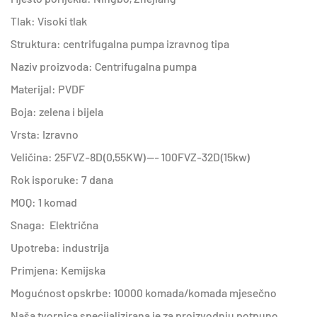
Tlak: Visoki tlak
Struktura: centrifugalna pumpa izravnog tipa
Naziv proizvoda: Centrifugalna pumpa
Materijal: PVDF
Boja: zelena i bijela
Vrsta: Izravno
Veličina: 25FVZ-8D(0,55KW)--- 100FVZ-32D(15kw)
Rok isporuke: 7 dana
MOQ: 1 komad
Snaga: Električna
Upotreba: industrija
Primjena: Kemijska
Mogućnost opskrbe: 10000 komada/komada mjesečno
Naša tvornica specijalizirana je za proizvodnju potpuno