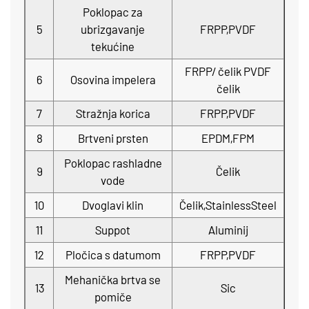
Poklopac za
5
ubrizgavanje
FRPP,PVDF
tekućine
FRPP/ čelik PVDF
6
Osovina impelera
čelik
7
Stražnja korica
FRPP,PVDF
8
Brtveni prsten
EPDM,FPM
Poklopac rashladne
9
Čelik
vode
10
Dvoglavi klin
Čelik,StainlessSteel
11
Suppot
Aluminij
12
Pločica s datumom
FRPP,PVDF
Mehanička brtva se
13
Sic
pomiče