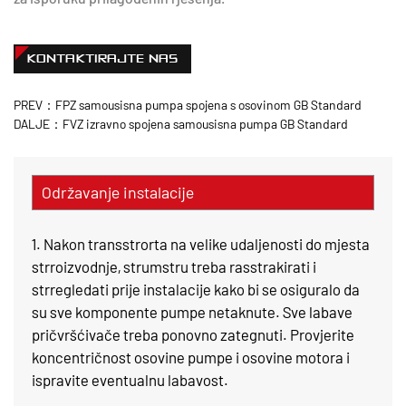
KONTAKTIRAJTE NAS
PREV：FPZ samousisna pumpa spojena s osovinom GB Standard
DALJE：FVZ izravno spojena samousisna pumpa GB Standard
Održavanje instalacije
1. Nakon transstrorta na velike udaljenosti do mjesta
strroizvodnje, strumstru treba rasstrakirati i
strregledati prije instalacije kako bi se osiguralo da
su sve komponente pumpe netaknute. Sve labave
pričvršćivače treba ponovno zategnuti. Provjerite
koncentričnost osovine pumpe i osovine motora i
ispravite eventualnu labavost.