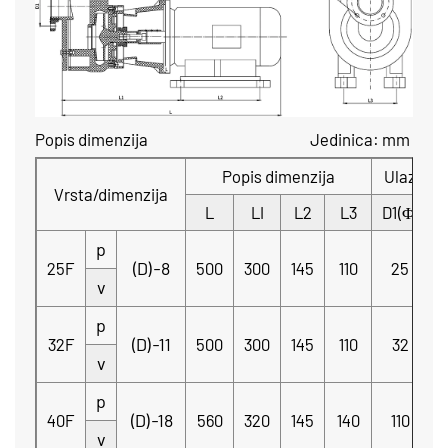
Popis dimenzija Jedinica: mm
Popis dimenzija
Ulazna p
Vrsta/dimenzija
L
LI
L2
L3
D1(Φ)
p
(D)-8
25F
500
300
145
110
25
S
v
p
(D)-11
32F
500
300
145
110
32
S
v
p
(D)-18
40F
560
320
145
140
110
v