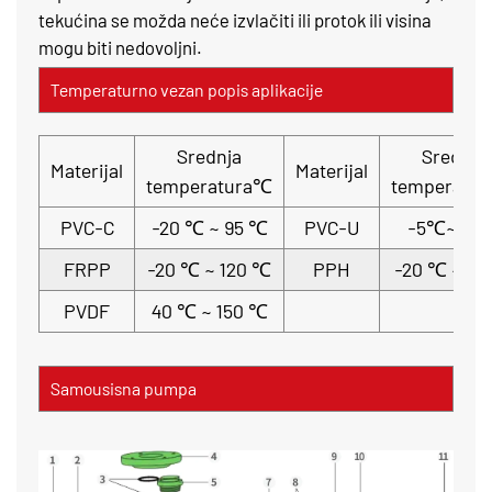
tekućina se možda neće izvlačiti ili protok ili visina
mogu biti nedovoljni.
Temperaturno vezan popis aplikacije
Srednja
Srednja
Materijal
Materijal
temperatura℃
temperatu
PVC-C
-20 ℃ ~ 95 ℃
PVC-U
-5℃~ 45
FRPP
-20 ℃ ~ 120 ℃
PPH
-20 ℃ ~ 11
PVDF
40 ℃ ~ 150 ℃
Samousisna pumpa