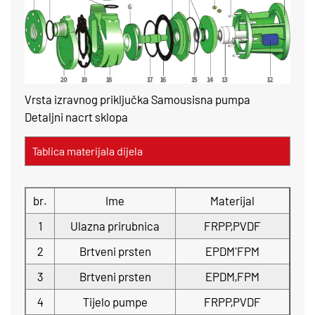
Vrsta izravnog priključka Samousisna pumpa
Detaljni nacrt sklopa
Tablica materijala dijela
br.
Ime
Materijal
1
Ulazna prirubnica
FRPP,PVDF
2
Brtveni prsten
EPDM'FPM
3
Brtveni prsten
EPDM,FPM
4
Tijelo pumpe
FRPP,PVDF