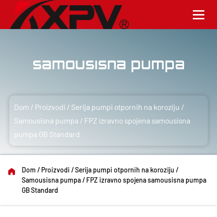
Samousisna pumpa
Dom
/
Proizvodi
/
Serija pumpi otpornih na koroziju
/
Samousisna pumpa
/
FPZ izravno spojena samousisna
pumpa GB Standard
Dom
/
Proizvodi
/
Serija pumpi otpornih na koroziju
/
Samousisna pumpa
/
FPZ izravno spojena samousisna pumpa
GB Standard