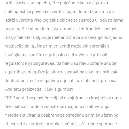
pritisaks
bez neuspjeha. The
pojačanje
koju osigurava
stakloplastika povećava ventil
snaga
, dopuštajući mu da
izdrži
uvjetima visokog tlaka
obično se susreću u industrijama
poput
nafte i plina
,
kemijska obrada
, ili
hidraulički sustavi
.
Dizajn također uključuje mehanizme za održavanje
dosljedna
regulacija tlaka
. Na primjer, ventil može biti opremljen
značajkama kao što su
pritisak relief valves
ili
pritisak
regulators
koji osiguravaju da tlak u sustavu ostane unutar
sigurnih granica. Ovo je bitno u sustavima u kojima
pritisak
fluctuations
može negativno utjecati na stabilnost procesa,
kvalitetu proizvoda ili čak sigurnost.
FRPP ventili za plastične cijevi
dizajnirani su imajući na umu
fleksibilnost, nudeći višestruke
mogućnosti aktiviranja
.
Metoda aktiviranja odabrana za određenu primjenu izravno
utječe
odziv kontrole protoka
i
točnost
. Za
ručne operacije
,