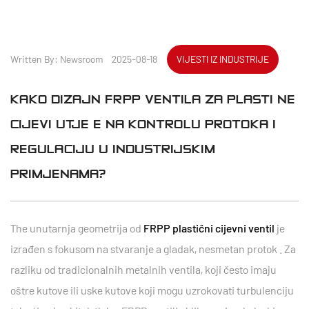
Written By: Newsroom 2025-08-18
VIJESTI IZ INDUSTRIJE
KAKO DIZAJN FRPP VENTILA ZA PLASTIČNE
CIJEVI UTJEČE NA KONTROLU PROTOKA I
REGULACIJU U INDUSTRIJSKIM
PRIMJENAMA?
The
unutarnja geometrija
od
FRPP plastični cijevni ventil
je
izrađen s fokusom na stvaranje a
gladak, nesmetan protok
. Za
razliku od tradicionalnih metalnih ventila, koji često imaju
oštre kutove ili uske kutove koji mogu uzrokovati turbulenciju