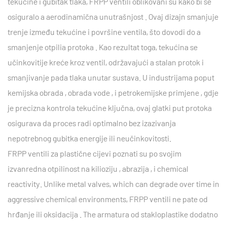
tekućine i gubitak tlaka,
FRPP ventili
oblikovani su kako bi se
osiguralo a
aerodinamična unutrašnjost
. Ovaj dizajn smanjuje
trenje između tekućine i površine ventila, što dovodi do a
smanjenje otpilia protoka
. Kao rezultat toga, tekućina se
učinkovitije kreće kroz ventil, održavajući a
stalan protok
i
smanjivanje
pada tlaka
unutar sustava. U industrijama poput
kemijska obrada
,
obrada vode
, i
petrokemijske primjene
, gdje
je precizna kontrola tekućine ključna, ovaj glatki put protoka
osigurava da proces radi optimalno bez izazivanja
nepotrebnog gubitka energije ili neučinkovitosti.
FRPP ventili za plastične cijevi
poznati su po svojim
izvanredna otpilinost na kilioziju
,
abrazija
, i chemical
reactivity. Unlike metal valves, which can degrade over time in
aggressive chemical environments,
FRPP ventili
ne pate od
hrđanje
ili
oksidacija
. The
armatura od stakloplastike
dodatno