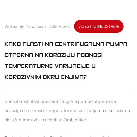
Written By: Newsroom 2024-03-12
VIJESTI IZ INDUSTRIJE
KAKO PLASTIČNA CENTRIFUGALNA PUMPA
OTPORNA NA KOROZIJU PODNOSI
TEMPERATURNE VARIJACIJE U
KOROZIVNIM OKRUŽENJIMA?
Sposobnost plastične centrifugalne pumpe otporne na
koroziju da se nosi s temperaturnim varijacijama u korozivnim
okruženjima ovisi o nekoliko čimbenika: