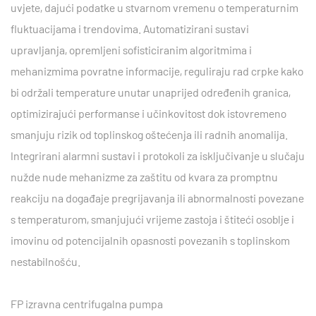
uvjete, dajući podatke u stvarnom vremenu o temperaturnim
fluktuacijama i trendovima. Automatizirani sustavi
upravljanja, opremljeni sofisticiranim algoritmima i
mehanizmima povratne informacije, reguliraju rad crpke kako
bi održali temperature unutar unaprijed određenih granica,
optimizirajući performanse i učinkovitost dok istovremeno
smanjuju rizik od toplinskog oštećenja ili radnih anomalija.
Integrirani alarmni sustavi i protokoli za isključivanje u slučaju
nužde nude mehanizme za zaštitu od kvara za promptnu
reakciju na događaje pregrijavanja ili abnormalnosti povezane
s temperaturom, smanjujući vrijeme zastoja i štiteći osoblje i
imovinu od potencijalnih opasnosti povezanih s toplinskom
nestabilnošću.
FP izravna centrifugalna pumpa