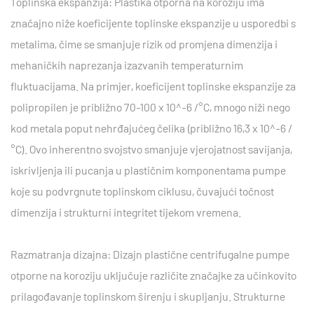
Toplinska ekspanzija: Plastika otporna na koroziju ima
značajno niže koeficijente toplinske ekspanzije u usporedbi s
metalima, čime se smanjuje rizik od promjena dimenzija i
mehaničkih naprezanja izazvanih temperaturnim
fluktuacijama. Na primjer, koeficijent toplinske ekspanzije za
polipropilen je približno 70-100 x 10^-6 /°C, mnogo niži nego
kod metala poput nehrđajućeg čelika (približno 16,3 x 10^-6 /
°C). Ovo inherentno svojstvo smanjuje vjerojatnost savijanja,
iskrivljenja ili pucanja u plastičnim komponentama pumpe
koje su podvrgnute toplinskom ciklusu, čuvajući točnost
dimenzija i strukturni integritet tijekom vremena.
Razmatranja dizajna: Dizajn plastične centrifugalne pumpe
otporne na koroziju uključuje različite značajke za učinkovito
prilagođavanje toplinskom širenju i skupljanju. Strukturne