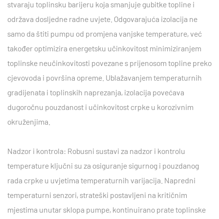
stvaraju toplinsku barijeru koja smanjuje gubitke topline i
održava dosljedne radne uvjete. Odgovarajuća izolacija ne
samo da štiti pumpu od promjena vanjske temperature, već
također optimizira energetsku učinkovitost minimiziranjem
toplinske neučinkovitosti povezane s prijenosom topline preko
cjevovoda i površina opreme. Ublažavanjem temperaturnih
gradijenata i toplinskih naprezanja, izolacija povećava
dugoročnu pouzdanost i učinkovitost crpke u korozivnim
okruženjima.
Nadzor i kontrola: Robusni sustavi za nadzor i kontrolu
temperature ključni su za osiguranje sigurnog i pouzdanog
rada crpke u uvjetima temperaturnih varijacija. Napredni
temperaturni senzori, strateški postavljeni na kritičnim
mjestima unutar sklopa pumpe, kontinuirano prate toplinske