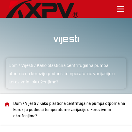
Vijesti
Dom
/
Vijesti
/
Kako plastična centrifugalna pumpa
otporna na koroziju podnosi temperaturne varijacije u
korozivnim okruženjima?
Dom
/
Vijesti
/
Kako plastična centrifugalna pumpa otporna na
koroziju podnosi temperaturne varijacije u korozivnim
okruženjima?