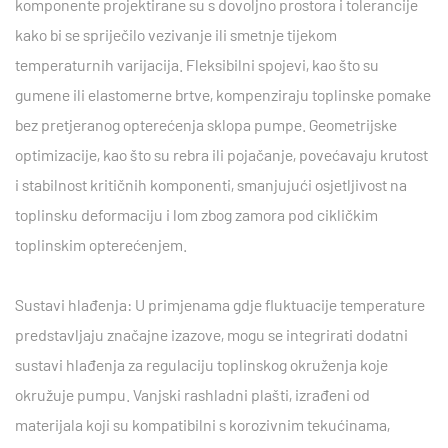
komponente projektirane su s dovoljno prostora i tolerancije
kako bi se spriječilo vezivanje ili smetnje tijekom
temperaturnih varijacija. Fleksibilni spojevi, kao što su
gumene ili elastomerne brtve, kompenziraju toplinske pomake
bez pretjeranog opterećenja sklopa pumpe. Geometrijske
optimizacije, kao što su rebra ili pojačanje, povećavaju krutost
i stabilnost kritičnih komponenti, smanjujući osjetljivost na
toplinsku deformaciju i lom zbog zamora pod cikličkim
toplinskim opterećenjem.
Sustavi hlađenja: U primjenama gdje fluktuacije temperature
predstavljaju značajne izazove, mogu se integrirati dodatni
sustavi hlađenja za regulaciju toplinskog okruženja koje
okružuje pumpu. Vanjski rashladni plašti, izrađeni od
materijala koji su kompatibilni s korozivnim tekućinama,