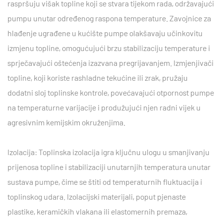
raspršuju višak topline koji se stvara tijekom rada, održavajući
pumpu unutar određenog raspona temperature. Zavojnice za
hlađenje ugrađene u kućište pumpe olakšavaju učinkovitu
izmjenu topline, omogućujući brzu stabilizaciju temperature i
sprječavajući oštećenja izazvana pregrijavanjem. Izmjenjivači
topline, koji koriste rashladne tekućine ili zrak, pružaju
dodatni sloj toplinske kontrole, povećavajući otpornost pumpe
na temperaturne varijacije i produžujući njen radni vijek u
agresivnim kemijskim okruženjima.
Izolacija: Toplinska izolacija igra ključnu ulogu u smanjivanju
prijenosa topline i stabilizaciji unutarnjih temperatura unutar
sustava pumpe, čime se štiti od temperaturnih fluktuacija i
toplinskog udara. Izolacijski materijali, poput pjenaste
plastike, keramičkih vlakana ili elastomernih premaza,