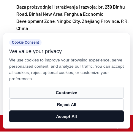
Baza proizvodnje i istraživanja i razvoja: br. 239 Binhu
Road, Binhai New Area, Fenghua Economic
Development Zone, Ningbo City, Zhejiang Province, P.R.
China
kxpv@kxpv.com
Cookie Consent
We value your privacy
+86-18067123177
We use cookies to improve your browsing experience, serve
personalized content, and analyze our traffic. You can accept
all cookies, reject optional cookies, or customize your
preferences.
Autorska prava © Kaixin Pipeline Technologies Co., Ltd. Sva prava
Customize
pridržana.
Reject All
Technical Support ：
Smart Cloud
Accept All
X
Facebook
Proizvodi
Vijesti