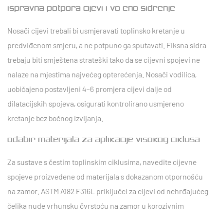
Ispravna potpora cijevi i vođeno sidrenje
Nosači cijevi trebali bi usmjeravati toplinsko kretanje u
predviđenom smjeru, a ne potpuno ga sputavati. Fiksna sidra
trebaju biti smještena strateški tako da se cijevni spojevi ne
nalaze na mjestima najvećeg opterećenja. Nosači vodilica,
uobičajeno postavljeni
4–6 promjera cijevi
dalje od
dilatacijskih spojeva, osigurati kontrolirano usmjereno
kretanje bez bočnog izvijanja.
Odabir materijala za aplikacije visokog ciklusa
Za sustave s čestim toplinskim ciklusima, navedite cijevne
spojeve proizvedene od materijala s dokazanom otpornošću
na zamor.
ASTM A182 F316L priključci za cijevi od nehrđajućeg
čelika
nude vrhunsku čvrstoću na zamor u korozivnim