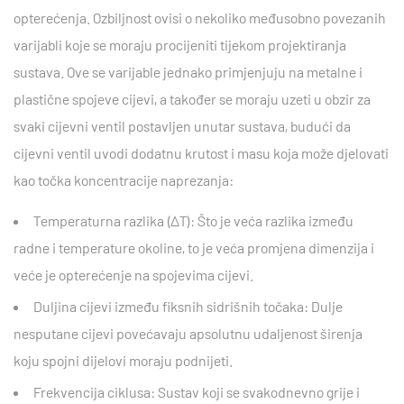
opterećenja. Ozbiljnost ovisi o nekoliko međusobno povezanih
varijabli koje se moraju procijeniti tijekom projektiranja
sustava. Ove se varijable jednako primjenjuju na metalne i
plastične spojeve cijevi, a također se moraju uzeti u obzir za
svaki cijevni ventil postavljen unutar sustava, budući da
cijevni ventil uvodi dodatnu krutost i masu koja može djelovati
kao točka koncentracije naprezanja:
Temperaturna razlika (ΔT):
Što je veća razlika između
radne i temperature okoline, to je veća promjena dimenzija i
veće je opterećenje na spojevima cijevi.
Duljina cijevi između fiksnih sidrišnih točaka:
Dulje
nesputane cijevi povećavaju apsolutnu udaljenost širenja
koju spojni dijelovi moraju podnijeti.
Frekvencija ciklusa:
Sustav koji se svakodnevno grije i