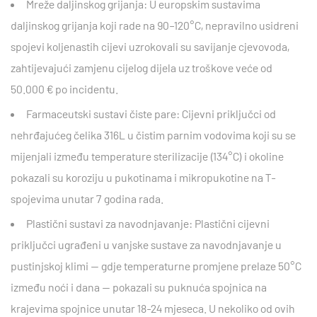
Mreže daljinskog grijanja:
U europskim sustavima
daljinskog grijanja koji rade na 90–120°C, nepravilno usidreni
spojevi koljenastih cijevi uzrokovali su savijanje cjevovoda,
zahtijevajući zamjenu cijelog dijela uz troškove veće od
50.000 € po incidentu.
Farmaceutski sustavi čiste pare:
Cijevni priključci od
nehrđajućeg čelika 316L u čistim parnim vodovima koji su se
mijenjali između temperature sterilizacije (134°C) i okoline
pokazali su koroziju u pukotinama i mikropukotine na T-
spojevima unutar 7 godina rada.
Plastični sustavi za navodnjavanje:
Plastični cijevni
priključci ugrađeni u vanjske sustave za navodnjavanje u
pustinjskoj klimi — gdje temperaturne promjene prelaze 50°C
između noći i dana — pokazali su puknuća spojnica na
krajevima spojnice unutar 18-24 mjeseca. U nekoliko od ovih