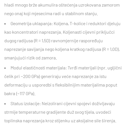
hladi mnogo brže akumulira oštećenja uzrokovana zamorom
nego onaj koji mjesecima radi u stabilnom stanju.
Geometrija uklapanja:
Koljena, T-kolice i reduktori djeluju
kao koncentratori naprezanja. Koljenasti cijevni priključci
dugog radijusa (R = 1,5D) ravnomjernije raspoređuju
naprezanje savijanja nego koljena kratkog radijusa (R = 1,0D),
smanjujući rizik od zamora.
Modul elastičnosti materijala:
Tvrđi materijali (npr. ugljični
čelik pri ~200 GPa) generiraju veće naprezanje za istu
deformaciju u usporedbi s fleksibilnijim materijalima poput
bakra (~117 GPa).
Status izolacije:
Neizolirani cijevni spojevi doživljavaju
strmije temperaturne gradijente duž svog tijela, uvodeći
toplinska naprezanja kroz stijenku uz aksijalne sile širenja.