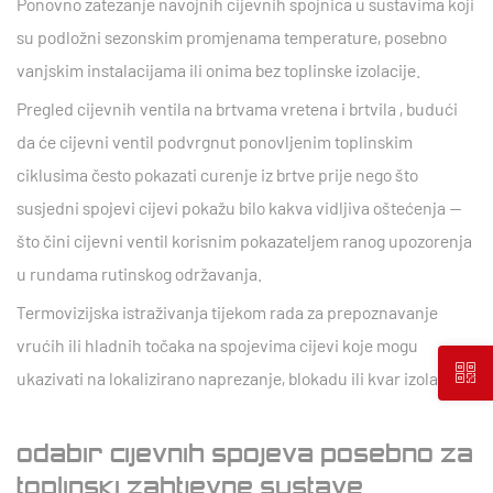
Ponovno zatezanje navojnih cijevnih spojnica
u sustavima koji
su podložni sezonskim promjenama temperature, posebno
vanjskim instalacijama ili onima bez toplinske izolacije.
Pregled cijevnih ventila na brtvama vretena i brtvila
, budući
da će cijevni ventil podvrgnut ponovljenim toplinskim
ciklusima često pokazati curenje iz brtve prije nego što
susjedni spojevi cijevi pokažu bilo kakva vidljiva oštećenja —
što čini cijevni ventil korisnim pokazateljem ranog upozorenja
u rundama rutinskog održavanja.
Termovizijska istraživanja
tijekom rada za prepoznavanje
vrućih ili hladnih točaka na spojevima cijevi koje mogu
ukazivati na lokalizirano naprezanje, blokadu ili kvar izolacije.
Odabir cijevnih spojeva posebno za
toplinski zahtjevne sustave