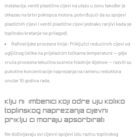
instalacija, ventil plastične cijevi na ulazu u zonu također je
otkazao na brtvi poklopca motora, potvrđujući da su spojevi
plastičnih cijevi i ventil plastične cijevi jednako ranjivi kada se
toplinsko kretanje ne prilagodi.
Rafinerijske procesne linije:
Priključci reducirnih cijevi od
ugljičnog čelika na prijelaznim točkama temperature — gdje
vruća procesna tekućina susreće hladnije dijelove — razvili su
pukotine koncentracije naprezanja na ramenu reduktora
unutar 10 godina rada.
Ključni čimbenici koji određuju koliko
toplinskog naprezanja cijevni
priključci moraju apsorbirati
Ne doživljavaju svi cijevni spojevi istu razinu toplinskog