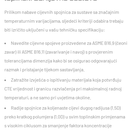
Prilikom nabave cijevnih spojnica za sustave sa značajnim
temperaturnim varijacijama, sljedeći kriteriji odabira trebaju
biti izričito uključeni u vašu tehničku specifikaciju:
Navedite cijevne spojeve proizvedene za
ASME B16.9
(čeoni
zavar) ili
ASME B16.11
(zavarivanje i navoj) s provjerenim
tolerancijama dimenzija kako bi se osigurao odgovarajući
razmak i pristajanje tijekom sastavljanja.
Zatražite izvješća o ispitivanju materijala koja potvrđuju
CTE vrijednost i granicu razvlačenja pri maksimalnoj radnoj
temperaturi, a ne samo pri uvjetima okoline.
Radije
spojnice za koljenaste cijevi dugog radijusa
(1.5D)
preko kratkog polumjera (1.0D) u svim toplinskim primjenama
s visokim ciklusom za smanjenje faktora koncentracije