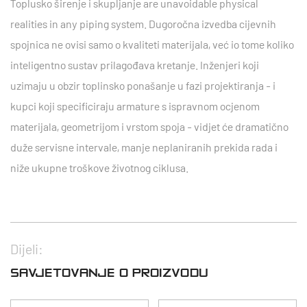
Toplusko širenje i skupljanje are unavoidable physical
realities in any piping system.
Dugoročna izvedba cijevnih
spojnica ne ovisi samo o kvaliteti materijala, već io tome koliko
inteligentno sustav prilagođava kretanje.
Inženjeri koji
uzimaju u obzir toplinsko ponašanje u fazi projektiranja - i
kupci koji specificiraju armature s ispravnom ocjenom
materijala, geometrijom i vrstom spoja - vidjet će dramatično
duže servisne intervale, manje neplaniranih prekida rada i
niže ukupne troškove životnog ciklusa.
Dijeli:
SAVJETOVANJE O PROIZVODU