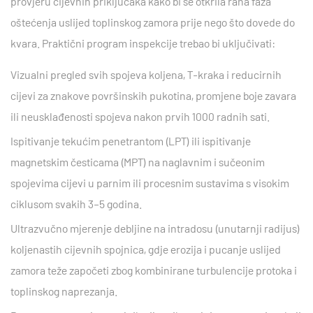
provjeru cijevnih priključaka kako bi se otkrila rana faza
oštećenja uslijed toplinskog zamora prije nego što dovede do
kvara. Praktični program inspekcije trebao bi uključivati:
Vizualni pregled
svih spojeva koljena, T-kraka i reducirnih
cijevi za znakove površinskih pukotina, promjene boje zavara
ili neusklađenosti spojeva nakon prvih 1000 radnih sati.
Ispitivanje tekućim penetrantom (LPT) ili ispitivanje
magnetskim česticama (MPT)
na naglavnim i sučeonim
spojevima cijevi u parnim ili procesnim sustavima s visokim
ciklusom svakih 3–5 godina.
Ultrazvučno mjerenje debljine
na intradosu (unutarnji radijus)
koljenastih cijevnih spojnica, gdje erozija i pucanje uslijed
zamora teže započeti zbog kombinirane turbulencije protoka i
toplinskog naprezanja.