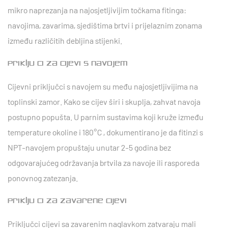
mikro naprezanja na najosjetljivijim točkama fitinga:
navojima, zavarima, sjedištima brtvi i prijelaznim zonama
između različitih debljina stijenki.
Priključci za cijevi s navojem
Cijevni priključci s navojem su među najosjetljivijima na
toplinski zamor. Kako se cijev širi i skuplja, zahvat navoja
postupno popušta. U parnim sustavima koji kruže između
temperature okoline i
180°C
, dokumentirano je da fitinzi s
NPT-navojem propuštaju unutar 2-5 godina bez
odgovarajućeg održavanja brtvila za navoje ili rasporeda
ponovnog zatezanja.
Priključci za zavarene cijevi
Priključci cijevi sa zavarenim naglavkom zatvaraju mali