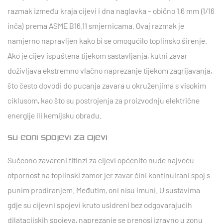
razmak između kraja cijevi i dna naglavka - obično
1,6 mm (1/16
inča)
prema ASME B16.11 smjernicama. Ovaj razmak je
namjerno napravljen kako bi se omogućilo toplinsko širenje.
Ako je cijev ispuštena tijekom sastavljanja, kutni zavar
doživljava ekstremno vlačno naprezanje tijekom zagrijavanja,
što često dovodi do pucanja zavara u okruženjima s visokim
ciklusom, kao što su postrojenja za proizvodnju električne
energije ili kemijsku obradu.
Sučeoni spojevi za cijevi
Sučeono zavareni fitinzi za cijevi općenito nude najveću
otpornost na toplinski zamor jer zavar čini kontinuirani spoj s
punim prodiranjem. Međutim, oni nisu imuni. U sustavima
gdje su cijevni spojevi kruto usidreni bez odgovarajućih
dilatacijskih spojeva, naprezanje se prenosi izravno u zonu