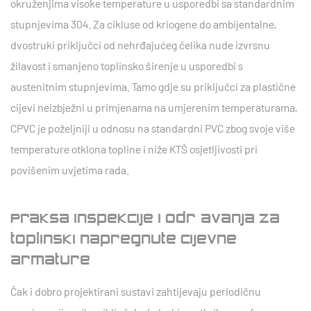
okruženjima visoke temperature u usporedbi sa standardnim
stupnjevima 304. Za cikluse od kriogene do ambijentalne,
dvostruki priključci od nehrđajućeg čelika nude izvrsnu
žilavost i smanjeno toplinsko širenje u usporedbi s
austenitnim stupnjevima. Tamo gdje su priključci za plastične
cijevi neizbježni u primjenama na umjerenim temperaturama,
CPVC je poželjniji u odnosu na standardni PVC zbog svoje više
temperature otklona topline i niže KTŠ osjetljivosti pri
povišenim uvjetima rada.
Praksa inspekcije i održavanja za
toplinski napregnute cijevne
armature
Čak i dobro projektirani sustavi zahtijevaju periodičnu