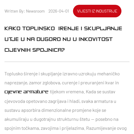
Written By: Newsroom 2026-04-01
VIJESTI IZ INDUSTRIJE
KAKO TOPLINSKO ŠIRENJE I SKUPLJANJE
UTJEČU NA DUGOROČNU UČINKOVITOST
CIJEVNIH SPOJNICA?
Toplusko širenje i skupljanje
izravno uzrokuju mehaničko
naprezanje, zamor zglobova, curenje i preuranjeni kvar
in
tijekom vremena. Kada se sustav
cijevne armature
cjevovoda opetovano zagrijava i hladi, svaka armatura u
sustavu apsorbira dimenzionalne promjene koje se
akumuliraju u dugotrajnu strukturnu štetu — posebno na
spojnim točkama, zavojima i prijelazima. Razumijevanje ovog