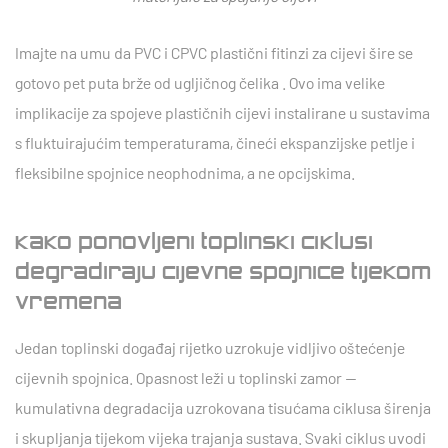
Imajte na umu da
PVC i CPVC plastični fitinzi za cijevi šire se
gotovo pet puta brže od ugljičnog čelika
. Ovo ima velike
implikacije za spojeve plastičnih cijevi instalirane u sustavima
s fluktuirajućim temperaturama, čineći ekspanzijske petlje i
fleksibilne spojnice neophodnima, a ne opcijskima.
Kako ponovljeni toplinski ciklusi
degradiraju cijevne spojnice tijekom
vremena
Jedan toplinski događaj rijetko uzrokuje vidljivo oštećenje
cijevnih spojnica. Opasnost leži u
toplinski zamor
—
kumulativna degradacija uzrokovana tisućama ciklusa širenja
i skupljanja tijekom vijeka trajanja sustava. Svaki ciklus uvodi