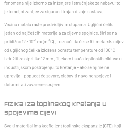
fenomena nije izborno za inženjere i stručnjake za nabavu; to
je temeljni zahtjev za siguran i trajan dizajn sustava.
Većina metala raste predvidljivim stopama. Ugljični čelik,
jedan od najčešćih materijala za cijevne spojnice, širi se na
približno
12 × 10⁻⁶ m/(m·°C)
. To znači da će se 10-metarska cijev
od ugljičnog čelika izložena porastu temperature od 100°C
izdužiti za otprilike
12 mm
. Tijekom tisuća toplinskih ciklusa u
industrijskom postrojenju, to kretanje - ako se njime ne
upravlja - popucat će zavare, olabaviti navojne spojeve i
deformirati zavarene spojeve.
Fizika iza toplinskog kretanja u
spojevima cijevi
Svaki materijal ima koeficijent toplinske ekspanzije (CTE), koji