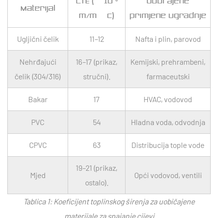
CTE (× 10⁻⁶
Uobičajene
Materijal
m/m·°C)
primjene ugradnje
Ugljični čelik
11–12
Nafta i plin, parovod
Nehrđajući
16–17 (prikaz,
Kemijski, prehrambeni,
čelik (304/316)
stručni).
farmaceutski
Bakar
17
HVAC, vodovod
PVC
54
Hladna voda, odvodnja
CPVC
63
Distribucija tople vode
19–21 (prikaz,
Mjed
Opći vodovod, ventili
ostalo).
Tablica 1: Koeficijent toplinskog širenja za uobičajene
materijale za spajanje cijevi