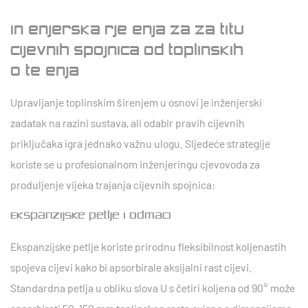
Inženjerska rješenja za zaštitu
cijevnih spojnica od toplinskih
oštećenja
Upravljanje toplinskim širenjem u osnovi je inženjerski
zadatak na razini sustava, ali odabir pravih cijevnih
priključaka igra jednako važnu ulogu. Sljedeće strategije
koriste se u profesionalnom inženjeringu cjevovoda za
produljenje vijeka trajanja cijevnih spojnica:
Ekspanzijske petlje i odmaci
Ekspanzijske petlje koriste prirodnu fleksibilnost koljenastih
spojeva cijevi kako bi apsorbirale aksijalni rast cijevi.
Standardna petlja u obliku slova U s četiri koljena od 90° može