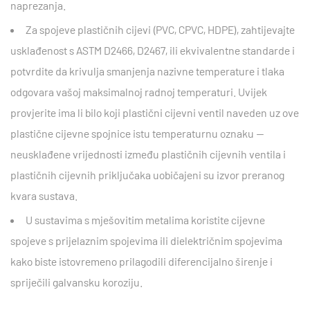
naprezanja.
Za spojeve plastičnih cijevi (PVC, CPVC, HDPE), zahtijevajte
usklađenost s
ASTM D2466, D2467,
ili ekvivalentne standarde i
potvrdite da krivulja smanjenja nazivne temperature i tlaka
odgovara vašoj maksimalnoj radnoj temperaturi. Uvijek
provjerite ima li bilo koji plastični cijevni ventil naveden uz ove
plastične cijevne spojnice istu temperaturnu oznaku —
neusklađene vrijednosti između plastičnih cijevnih ventila i
plastičnih cijevnih priključaka uobičajeni su izvor preranog
kvara sustava.
U sustavima s mješovitim metalima koristite cijevne
spojeve s prijelaznim spojevima ili dielektričnim spojevima
kako biste istovremeno prilagodili diferencijalno širenje i
spriječili galvansku koroziju.