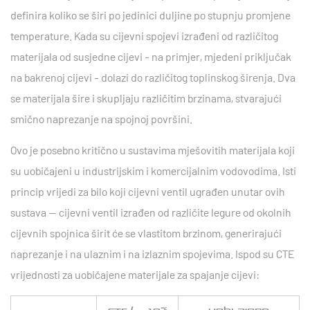
definira koliko se širi po jedinici duljine po stupnju promjene
temperature. Kada su cijevni spojevi izrađeni od različitog
materijala od susjedne cijevi - na primjer, mjedeni priključak
na bakrenoj cijevi - dolazi do različitog toplinskog širenja. Dva
se materijala šire i skupljaju različitim brzinama, stvarajući
smično naprezanje na spojnoj površini.
Ovo je posebno kritično u sustavima mješovitih materijala koji
su uobičajeni u industrijskim i komercijalnim vodovodima. Isti
princip vrijedi za bilo koji cijevni ventil ugrađen unutar ovih
sustava — cijevni ventil izrađen od različite legure od okolnih
cijevnih spojnica širit će se vlastitom brzinom, generirajući
naprezanje i na ulaznim i na izlaznim spojevima. Ispod su CTE
vrijednosti za uobičajene materijale za spajanje cijevi: