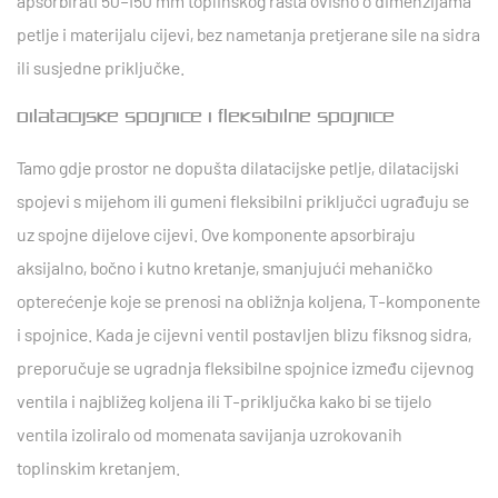
apsorbirati
50–150 mm toplinskog rasta
ovisno o dimenzijama
petlje i materijalu cijevi, bez nametanja pretjerane sile na sidra
ili susjedne priključke.
Dilatacijske spojnice i fleksibilne spojnice
Tamo gdje prostor ne dopušta dilatacijske petlje, dilatacijski
spojevi s mijehom ili gumeni fleksibilni priključci ugrađuju se
uz spojne dijelove cijevi. Ove komponente apsorbiraju
aksijalno, bočno i kutno kretanje, smanjujući mehaničko
opterećenje koje se prenosi na obližnja koljena, T-komponente
i spojnice. Kada je cijevni ventil postavljen blizu fiksnog sidra,
preporučuje se ugradnja fleksibilne spojnice između cijevnog
ventila i najbližeg koljena ili T-priključka kako bi se tijelo
ventila izoliralo od momenata savijanja uzrokovanih
toplinskim kretanjem.