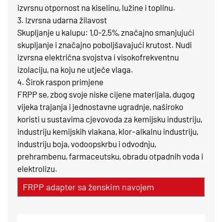
izvrsnu otpornost na kiselinu, lužine i toplinu.
3. Izvrsna udarna žilavost
Skupljanje u kalupu: 1,0-2,5%, značajno smanjujući
skupljanje i značajno poboljšavajući krutost. Nudi
izvrsna električna svojstva i visokofrekventnu
izolaciju, na koju ne utječe vlaga.
4. Širok raspon primjene
FRPP se, zbog svoje niske cijene materijala, dugog
vijeka trajanja i jednostavne ugradnje, naširoko
koristi u sustavima cjevovoda za kemijsku industriju,
industriju kemijskih vlakana, klor-alkalnu industriju,
industriju boja, vodoopskrbu i odvodnju,
prehrambenu, farmaceutsku, obradu otpadnih voda i
elektrolizu.
FRPP adapter sa ženskim navojem