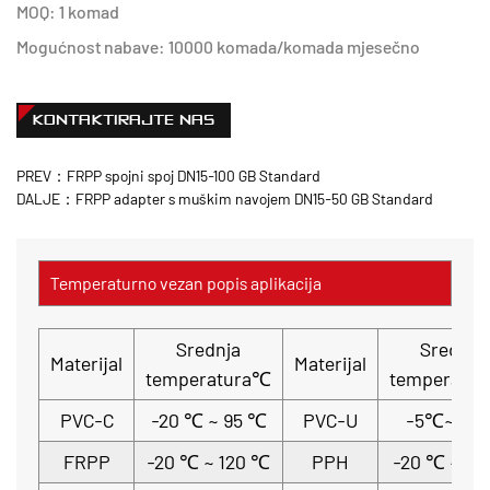
MOQ: 1 komad
Mogućnost nabave: 10000 komada/komada mjesečno
KONTAKTIRAJTE NAS
PREV：FRPP spojni spoj DN15-100 GB Standard
DALJE：FRPP adapter s muškim navojem DN15-50 GB Standard
Temperaturno vezan popis aplikacija
Srednja
Srednja
Materijal
Materijal
temperatura℃
temperatu
PVC-C
-20 ℃ ~ 95 ℃
PVC-U
-5℃~ 45
FRPP
-20 ℃ ~ 120 ℃
PPH
-20 ℃ ~ 11