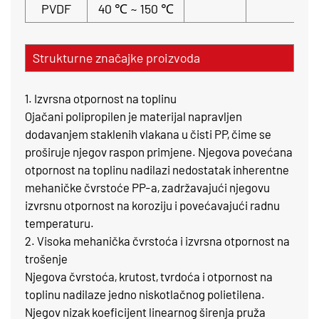
PVDF
40 ℃ ~ 150 ℃
Strukturne značajke proizvoda
1. Izvrsna otpornost na toplinu
Ojačani polipropilen je materijal napravljen
dodavanjem staklenih vlakana u čisti PP, čime se
proširuje njegov raspon primjene. Njegova povećana
otpornost na toplinu nadilazi nedostatak inherentne
mehaničke čvrstoće PP-a, zadržavajući njegovu
izvrsnu otpornost na koroziju i povećavajući radnu
temperaturu.
2. Visoka mehanička čvrstoća i izvrsna otpornost na
trošenje
Njegova čvrstoća, krutost, tvrdoća i otpornost na
toplinu nadilaze jedno niskotlačnog polietilena.
Njegov nizak koeficijent linearnog širenja pruža