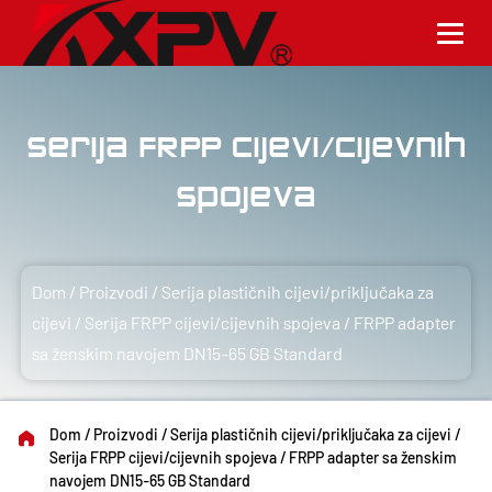
Serija FRPP cijevi/cijevnih
spojeva
Dom
/
Proizvodi
/
Serija plastičnih cijevi/priključaka za
cijevi
/
Serija FRPP cijevi/cijevnih spojeva
/
FRPP adapter
sa ženskim navojem DN15-65 GB Standard
Dom
/
Proizvodi
/
Serija plastičnih cijevi/priključaka za cijevi
/
Serija FRPP cijevi/cijevnih spojeva
/
FRPP adapter sa ženskim
navojem DN15-65 GB Standard