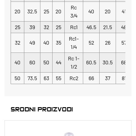
Rc
20
32.5
25
20
40
20
41
3/4
25
39
32
25
Rc1
46.5
21.5
48
Rc1-
32
49
40
35
52
26
57
1/4
Rc 1-
40
60
50
44
60.5
30.5
68
1/2
50
73.5
63
55
Rc2
66
37
81
SRODNI PROIZVODI