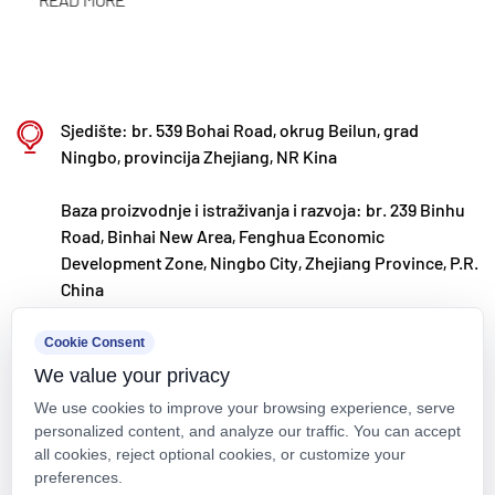
kontinuirano pratimo globalne tržišne trendove i
iskorištavamo digitalne kanale kako bismo kupcima
diljem svijeta donijeli visokokvalitetne proizvode
Sjedište: br. 539 Bohai Road, okrug Beilun, grad
"Made in China".
Ningbo, provincija Zhejiang, NR Kina
Ningbo • Fenghua baza za istraživanje i razvoj i
proizvodnju
Baza proizvodnje i istraživanja i razvoja: br. 239 Binhu
Road, Binhai New Area, Fenghua Economic
S ukupnim ulaganjem od 200 milijuna RMB, Kaixin
Development Zone, Ningbo City, Zhejiang Province, P.R.
Ultra-Pure Pipe Technology (Ningbo) Co., Ltd.
China
uspostavio je novi laboratorij za materijale u
kxpv@kxpv.com
Cookie Consent
suradnji sa sveučilištima i istraživačkim
We value your privacy
+86-18067123177
institutima, izgradio modernu proizvodnu bazu i
We use cookies to improve your browsing experience, serve
instalirao 8 potpuno automatiziranih proizvodnih
personalized content, and analyze our traffic. You can accept
linija za modificiranu plastiku i 8 za polimerne
all cookies, reject optional cookies, or customize your
preferences.
materijale. Postrojenje je posvećeno istraživanju i