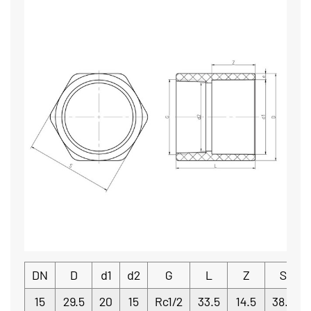
DN
D
d1
d2
G
L
Z
S
15
29.5
20
15
Rc1/2
33.5
14.5
38.5